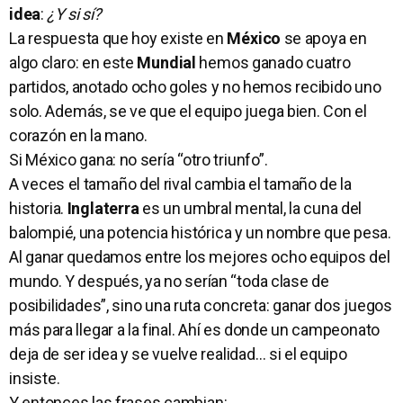
idea
:
¿Y si sí?
La respuesta que hoy existe en
México
se apoya en
algo claro: en este
Mundial
hemos ganado cuatro
partidos, anotado ocho goles y no hemos recibido uno
solo. Además, se ve que el equipo juega bien. Con el
corazón en la mano.
Si México gana: no sería “otro triunfo”.
A veces el tamaño del rival cambia el tamaño de la
historia.
Inglaterra
es un umbral mental, la cuna del
balompié, una potencia histórica y un nombre que pesa.
Al ganar quedamos entre los mejores ocho equipos del
mundo. Y después, ya no serían “toda clase de
posibilidades”, sino una ruta concreta: ganar dos juegos
más para llegar a la final. Ahí es donde un campeonato
deja de ser idea y se vuelve realidad… si el equipo
insiste.
Y entonces las frases cambian: