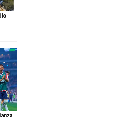
dio
lianza