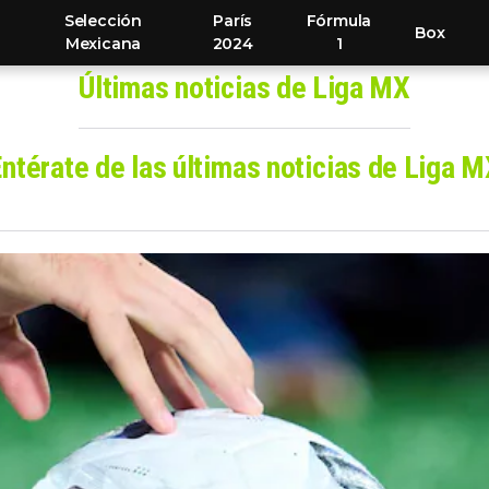
Selección
París
Fórmula
Box
Mexicana
2024
1
Últimas noticias de Liga MX
ntérate de las últimas noticias de Liga 