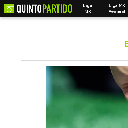
Liga
Liga MX
MX
Femenil
E