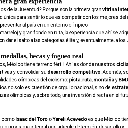
mera gran experiencia
os de la Juventud? Porque son la primera gran
vitrina int
ad única para sentir lo que es competir con los mejores de
epresentar al país en un entorno olímpico.
arreloj y gran fondo en ruta, la experiencia que ahí se adq
n dar el salto a las categorías élite y, eventualmente, a lo
edallas, becas y fogueo real
 México tiene terreno fértil. Ahí es donde nuestros
cicli
rtivas y consolidar su
desarrollo competitivo
. Además, s
idades olímpicas del ciclismo:
pista
,
ruta
,
montaña
y
BM
os no solo es cuestión de orgullo nacional, sino de
estrat
zas olímpicas y, sobre todo, una inversión directa en el fut
as como
Isaac del Toro
o
Yareli Acevedo
es que México tie
es un programa integral que articule detección, desarrollo y