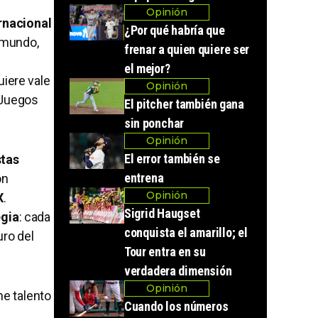
Opinión
ernacional
¿Por qué habría que
l mundo,
frenar a quien quiere ser
el mejor?
uiere vale
Opinión
s Juegos
El pitcher también gana
sin ponchar
Opinión
El error también se
stas
entrena
on
Opinión
X
.
Sigrid Haugset
egia
: cada
conquista el amarillo; el
uro del
Tour entra en su
verdadera dimensión
Opinión
ne talento
Cuando los números