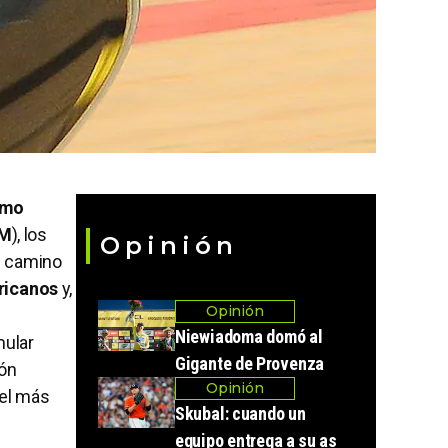
smo
M
), los
Opinión
l camino
icanos
y,
Opinión
Niewiadoma domó al
mular
Gigante de Provenza
ión
Opinión
 el más
Skubal: cuando un
equipo entrega a su as