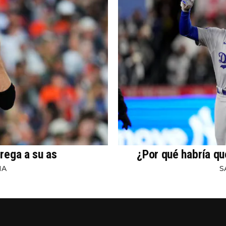
rega a su as
¿Por qué habría qu
NA
S