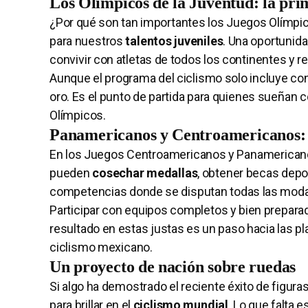
Los Olímpicos de la Juventud: la pri
¿Por qué son tan importantes los Juegos Olímpic
para nuestros
talentos juveniles
. Una oportunid
convivir con atletas de todos los continentes y r
Aunque el programa del ciclismo solo incluye contr
oro. Es el punto de partida para quienes sueñan co
Olímpicos.
Panamericanos y Centroamericanos: m
En los Juegos Centroamericanos y Panamericanos,
pueden
cosechar medallas
, obtener becas depo
competencias donde se disputan todas las modal
Participar con equipos completos y bien preparad
resultado en estas justas es un paso hacia las pla
ciclismo mexicano.
Un proyecto de nación sobre ruedas
Si algo ha demostrado el reciente éxito de figur
para brillar en el
ciclismo mundial
. Lo que falta 