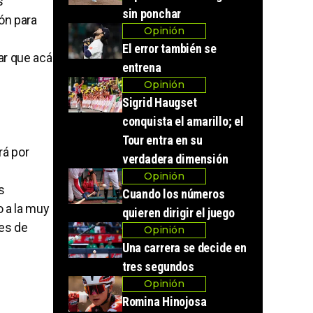
s
sin ponchar
ón para
Opinión
El error también se
ar que acá
entrena
Opinión
Sigrid Haugset
conquista el amarillo; el
Tour entra en su
rá por
verdadera dimensión
Opinión
s
Cuando los números
to a la muy
quieren dirigir el juego
les de
Opinión
Una carrera se decide en
tres segundos
Opinión
Romina Hinojosa