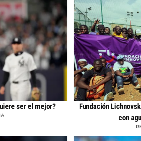
uiere ser el mejor?
Fundación Lichnovsky
NA
con agu
R