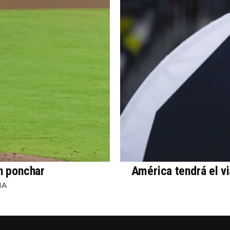
in ponchar
América tendrá el v
NA