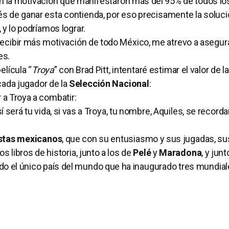
 la motivación que manifestaron más del 95% de todos lo
 de ganar esta contienda, por eso precisamente la soluci
 y lo podríamos lograr.
ecibir más motivación de todo México, me atrevo a asegur
es.
elícula “
Troya
” con Brad Pitt, intentaré estimar el valor de la
cada jugador de la
Selección Nacional
:
r a Troya a combatir:
í será tu vida, si vas a Troya, tu nombre, Aquiles, se recorda
istas mexicanos
, que con su entusiasmo y sus jugadas, su
s libros de historia, junto a los de
Pelé
y
Maradona
, y jun
ido el único país del mundo que ha inaugurado tres mundia