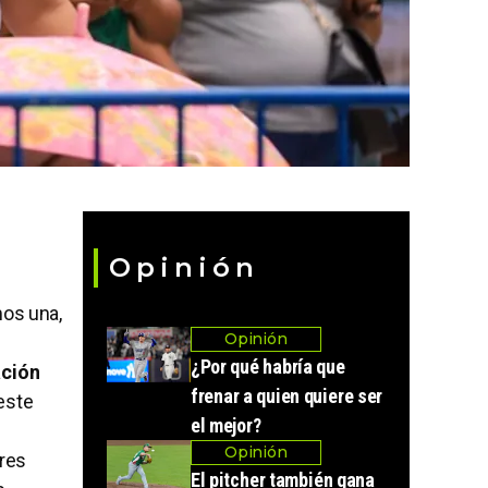
Opinión
mos una,
Opinión
¿Por qué habría que
ción
frenar a quien quiere ser
 este
el mejor?
Opinión
ores
El pitcher también gana