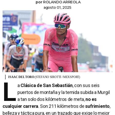
por
ROLANDO ARREOLA
agosto 01, 2025
ISAAC DEL TORO
(STEFANO SIROTTI / MEXSPORT)
L
a
Clásica de San Sebastián
, con sus seis
puertos de montaña y la temida subida a Murgil
a tan solo dos kilómetros de meta,
no es
cualquier carrera
. Son 211 kilómetros de
sufrimiento
,
belleza y táctica pura, en un trazado que exige lo mejor