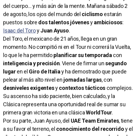
del cuerpo… y más aún de la mente. Mañana sábado 2
de agosto, los ojos del mundo del
ciclismo
estarán
puestos sobre
dos talentos jóvenes
y
ambiciosos
:
Isaac del Toro
y
Juan Ayuso
.
Del Toro, el mexicano de 21 años, llega en un gran
momento. No compitió ni en el Tour ni correrá la Vuelta,
lo que le ha permitido
planificar su temporada
con
inteligencia y precisión
. Viene de firmar un
segundo
lugar
en el
Giro de Italia
y ha demostrado que puede
pelear al más alto nivel en
jornadas largas
, con
desniveles exigentes
y
contextos tácticos
complejos.
Su ascenso ha sido paciente, bien calculado, y la
Clásica representa una oportunidad real de sumar su
primera gran victoria en una clásica
WorldTour
.
Por su parte, Juan Ayuso, del
UAE Team Emirates
, tiene
a su favor el terreno, el
conocimiento del recorrido
y el