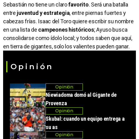
Sebastián no tiene un claro
favorito
. Será una batalla
entre
juventud y estrategia
, entre piernas fuertes y
cabezas frías. Isaac del Toro quiere escribir su nombre
en una lista de
campeones históricos
; Ayuso busca
consolidarse como ídolo local; y todos saben que aquí,
en tierra de gigantes, solo los valientes pueden ganar.
Opinión
Opinión
Niewiadoma domó al Gigante de
Provenza
Opinión
Skubal: cuando un equipo entrega a
su as
Opinión