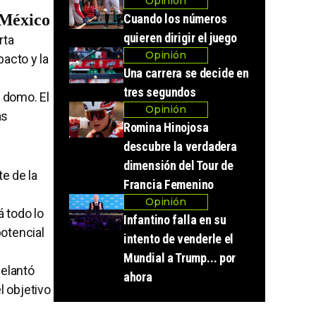
Opinión
 México
Cuando los números
quieren dirigir el juego
rta
Opinión
acto y la
Una carrera se decide en
tres segundos
l domo. El
Opinión
as
Romina Hinojosa
descubre la verdadera
dimensión del Tour de
e de la
Francia Femenino
Opinión
 todo lo
Infantino falla en su
potencial
intento de venderle el
Mundial a Trump... por
elantó
ahora
l objetivo