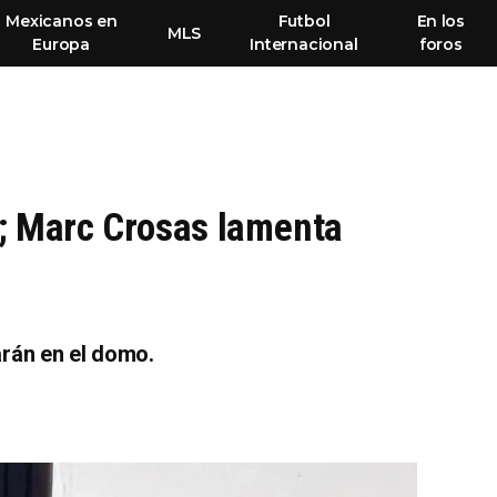
Mexicanos en
Futbol
En los
MLS
Europa
Internacional
foros
o; Marc Crosas lamenta
arán en el domo.