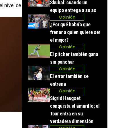
Skubal: cuando un
l nivel de
equipo entrega a su as
Opinión
¿Por qué habría que
frenar a quien quiere ser
el mejor?
Opinión
El pitcher también gana
sin ponchar
Opinión
El error también se
entrena
Opinión
Sigrid Haugset
conquista el amarillo; el
Tour entra en su
verdadera dimensión