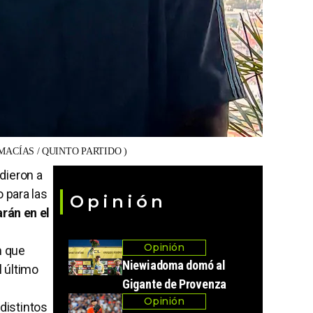
 MACÍAS / QUINTO PARTIDO )
dieron a
 para las
Opinión
arán en el
Opinión
n que
Niewiadoma domó al
l último
Gigante de Provenza
Opinión
distintos