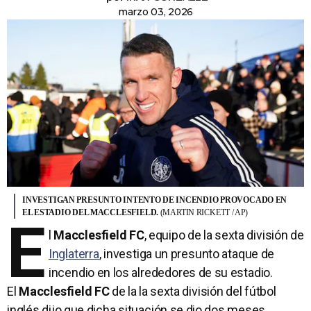
marzo 03, 2026
INVESTIGAN PRESUNTO INTENTO DE INCENDIO PROVOCADO EN
EL ESTADIO DEL MACCLESFIELD.
(MARTIN RICKETT / AP)
E
l
Macclesfield FC
, equipo de la sexta división de
Inglaterra
, investiga un presunto ataque de
incendio en los alrededores de su estadio.
El
Macclesfield FC
de la la sexta división del fútbol
inglés dijo que dicha situación se dio dos meses