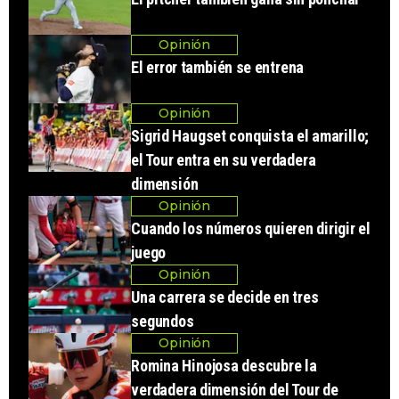
Opinión
El error también se entrena
Opinión
Sigrid Haugset conquista el amarillo;
el Tour entra en su verdadera
dimensión
Opinión
Cuando los números quieren dirigir el
juego
Opinión
Una carrera se decide en tres
segundos
Opinión
Romina Hinojosa descubre la
verdadera dimensión del Tour de