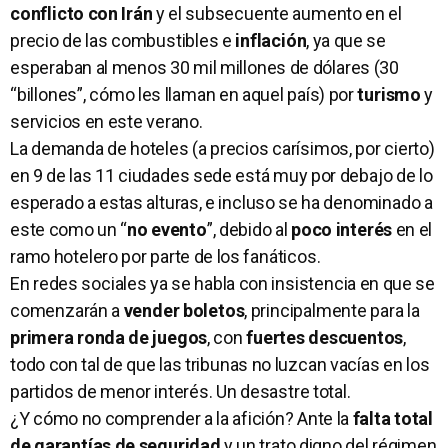
conflicto con Irán
y el subsecuente aumento en el
precio de las combustibles e
inflación
, ya que se
esperaban al menos 30 mil millones de dólares (30
“billones”, cómo les llaman en aquel país) por
turismo
y
servicios en este verano.
La demanda de hoteles (a precios carísimos, por cierto)
en 9 de las 11 ciudades sede está muy por debajo de lo
esperado a estas alturas, e incluso se ha denominado a
este como un “
no evento
”, debido al
poco interés
en el
ramo hotelero por parte de los fanáticos.
En redes sociales ya se habla con insistencia en que se
comenzarán a
vender boletos
, principalmente para la
primera ronda de juegos
, con
fuertes descuentos
,
todo con tal de que las tribunas no luzcan vacías en los
partidos de menor interés. Un desastre total.
¿Y cómo no comprender a la afición? Ante la
falta total
de garantías de seguridad
y un trato digno del régimen