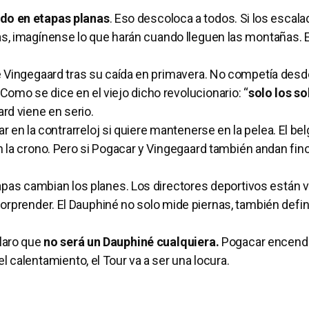
do en etapas planas
. Eso descoloca a todos. Si los escal
tas, imagínense lo que harán cuando lleguen las montañas. E
de Vingegaard tras su caída en primavera. No competía des
Como se dice en el viejo dicho revolucionario: “
solo los s
ard viene en serio.
ar en la contrarreloj si quiere mantenerse en la pelea. El be
n la crono. Pero si Pogacar y Vingegaard también andan fin
apas cambian los planes. Los directores deportivos están 
orprender. El Dauphiné no solo mide piernas, también defi
claro que
no será un Dauphiné cualquiera.
Pogacar encendi
el calentamiento, el Tour va a ser una locura.