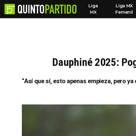
Liga
Liga MX
MX
Femenil
Dauphiné 2025: Pog
“Así que sí, esto apenas empieza, pero ya