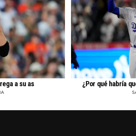
rega a su as
¿Por qué habría qu
NA
S