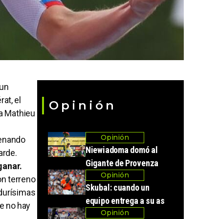
 un
at, el
Opinión
 a Mathieu
Opinión
denando
Niewiadoma domó al
arde.
Gigante de Provenza
ganar.
Opinión
on terreno
Skubal: cuando un
 durísimas
equipo entrega a su as
ue no hay
Opinión