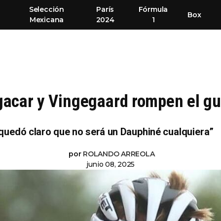
Selección
París
Fórmula
Box
Mexicana
2024
1
acar y Vingegaard rompen el gui
 quedó claro que no será un Dauphiné cualquiera”
por
ROLANDO ARREOLA
junio 08, 2025