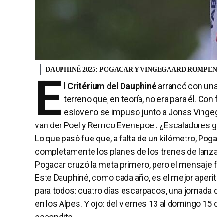
DAUPHINÉ 2025: POGACAR Y VINGEGAARD ROMPEN 
E
l
Critérium del Dauphiné
arrancó con un
terreno que, en teoría, no era para él. Co
esloveno se impuso junto a Jonas Vingeg
van der Poel y Remco Evenepoel. ¿Escaladores g
Lo que pasó fue que, a falta de un kilómetro, Pog
completamente los planes de los trenes de lanzam
Pogacar cruzó la meta primero, pero el mensaje fu
Este Dauphiné, como cada año, es el mejor aperit
para todos: cuatro días escarpados, una jornada 
en los Alpes. Y ojo: del viernes 13 al domingo 15 
escondite.