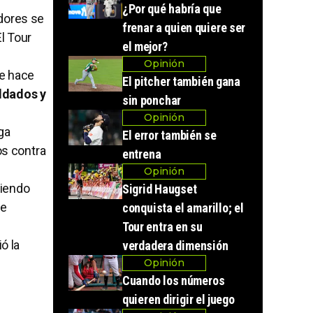
¿Por qué habría que
adores se
frenar a quien quiere ser
l Tour
el mejor?
Opinión
de hace
El pitcher también gana
oldados y
sin ponchar
Opinión
lga
El error también se
os contra
entrena
Opinión
viendo
Sigrid Haugset
ne
conquista el amarillo; el
Tour entra en su
ó la
verdadera dimensión
Opinión
Cuando los números
quieren dirigir el juego