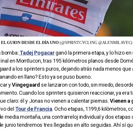
EL GUION DESDE EL DÍA UNO
(@SPRINTCYCLING @ALENMILAVEC)
a bomba:
Tadej Pogacar
ganó la primera etapa, y lo hizo en
n final en Montlucon, tras 195 kilómetros planos desde Domér
aard a los sprinters puros, dejando atrás nada menos que
anando en llano? Esto ya se puso bueno.
acar y
Vingegaard
se lanzaron con todo, sin miedo, desor
iento. Cuando los sprinters quisieron reaccionar, ya era t
e claro: él y Jonas no vienen a calentar piernas.
Vienen a 
ivo del
Tour de Francia
. Ocho etapas, 1199,6 kilómetros, c
de media montaña, una contrarreloj individual y dos etapas
de junio tendremos tres llegadas en alto seguidas. Ahí sí q