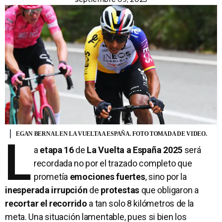
EGAN BERNAL EN LA VUELTA A ESPAÑA. FOTO TOMADA DE VIDEO.
L
a
etapa 16
de
La Vuelta a España
2025
será
recordada no por el trazado completo que
prometía
emociones fuertes
, sino por la
inesperada irrupción
de
protestas
que obligaron a
recortar el recorrido
a tan solo 8 kilómetros de la
meta. Una situación lamentable, pues si bien los