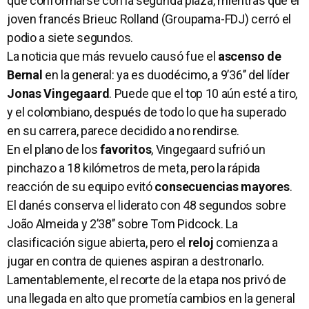
que conformarse con la segunda plaza, mientras que el
joven francés Brieuc Rolland (Groupama-FDJ) cerró el
podio a siete segundos.
La noticia que más revuelo causó fue el
ascenso de
Bernal
en la general: ya es duodécimo, a 9’36’’ del líder
Jonas Vingegaard
. Puede que el top 10 aún esté a tiro,
y el colombiano, después de todo lo que ha superado
en su carrera, parece decidido a no rendirse.
En el plano de los
favoritos
, Vingegaard sufrió un
pinchazo a 18 kilómetros de meta, pero la rápida
reacción de su equipo evitó
consecuencias mayores
.
El danés conserva el liderato con 48 segundos sobre
João Almeida y 2’38’’ sobre Tom Pidcock. La
clasificación sigue abierta, pero el
reloj
comienza a
jugar en contra de quienes aspiran a destronarlo.
Lamentablemente, el recorte de la etapa nos privó de
una llegada en alto que prometía cambios en la general