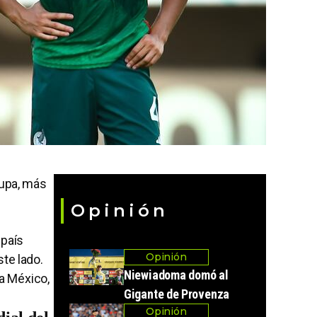
cupa, más
Opinión
 país
Opinión
te lado.
Niewiadoma domó al
la México,
Gigante de Provenza
Opinión