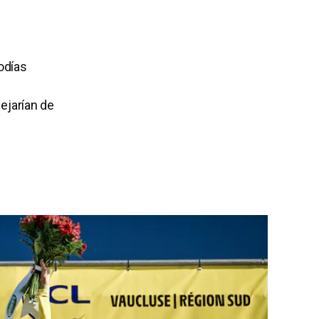
odías
ejarían de