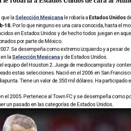
 le robaría a Estados Unidos de cara al Mund
 que la
Selección Mexicana
le robaría a
Estados Unidos
de
b-18.
Por lo que ninguno es una cara conocida, hasta el m
cidos en Estados Unidos y de hecho todos juegan en aquel
onados por parte de México.
l 2007. Se desempeña como extremo izquierdo y a pesar de
 en la
Selección Mexicana
y de Estados Unidos.
del equipo del Houston 2. Juega de mediocampista y conte
eado estas selecciones. Nació en el 2006 en San Francisc
iapunta. Tiene un valor de 350 mil dólares. Ha participado e
a en el 2005. Pertenece al Town FC y se desempeña como po
ner un pasado en las categorías de Estados Unidos.