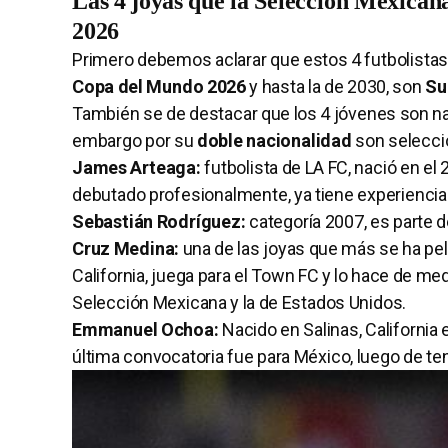
Las 4 joyas que la Selección Mexicana
2026
Primero debemos aclarar que estos 4 futbolistas
Copa del Mundo 2026
y hasta la de 2030, son
Su
También se de destacar que los 4 jóvenes son na
embargo por su
doble nacionalidad
son selecci
James Arteaga:
futbolista de LA FC, nació en e
debutado profesionalmente, ya tiene experiencia
Sebastián Rodríguez:
categoría 2007, es parte 
Cruz Medina:
una de las joyas que más se ha pel
California, juega para el Town FC y lo hace de med
Selección Mexicana y la de Estados Unidos.
Emmanuel Ochoa:
Nacido en Salinas, Californi
última convocatoria fue para México, luego de te