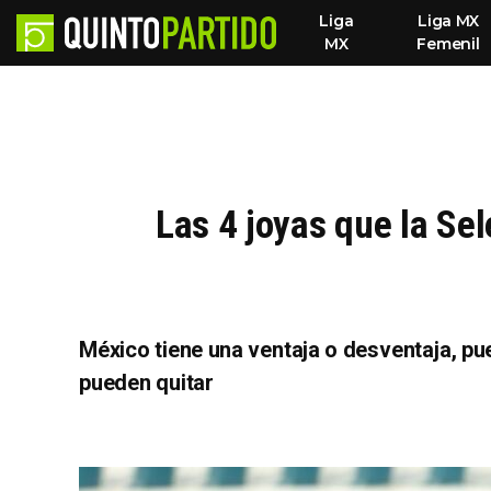
Liga
Liga MX
MX
Femenil
Las 4 joyas que la Se
México tiene una ventaja o desventaja, p
pueden quitar