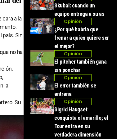
ial del
Skubal: cuando un
equipo entrega a su as
 cara a la
Opinión
omento.
¿Por qué habría que
 país. Sin
frenar a quien quiere ser
el mejor?
 que no ha
Opinión
El pitcher también gana
nción.
sin ponchar
o,
Opinión
n la
El error también se
entrena
Opinión
rtero. Su
Sigrid Haugset
conquista el amarillo; el
Tour entra en su
verdadera dimensión