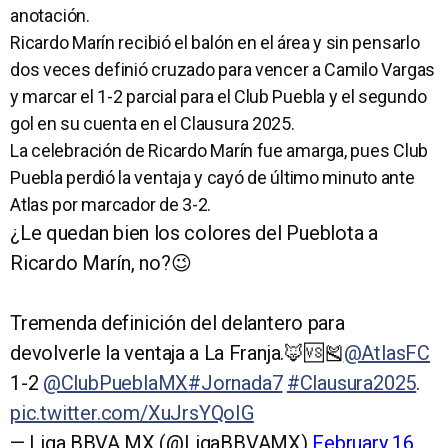
anotación.
Ricardo Marín recibió el balón en el área y sin pensarlo
dos veces definió cruzado para vencer a Camilo Vargas
y marcar el 1-2 parcial para el Club Puebla y el segundo
gol en su cuenta en el Clausura 2025.
La celebración de Ricardo Marín fue amarga, pues Club
Puebla perdió la ventaja y cayó de último minuto ante
Atlas por marcador de 3-2.
¿Le quedan bien los colores del Pueblota a
Ricardo Marín, no?😉
Tremenda definición del delantero para
devolverle la ventaja a La Franja.🦊🆚🎽
@AtlasFC
1-2
@ClubPueblaMX
#Jornada7
#Clausura2025
.
pic.twitter.com/XuJrsYQoIG
— Liga BBVA MX (@LigaBBVAMX)
February 16,