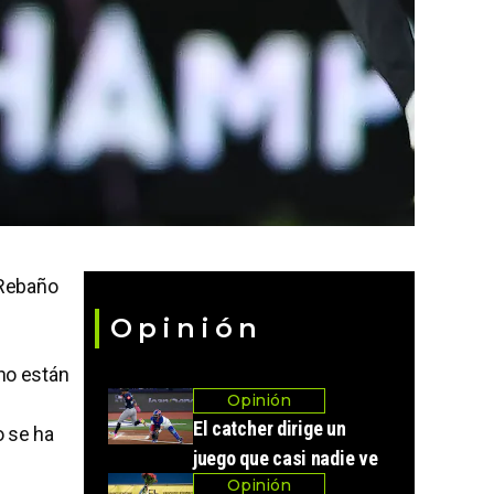
 Rebaño
Opinión
 no están
Opinión
El catcher dirige un
o se ha
juego que casi nadie ve
Opinión