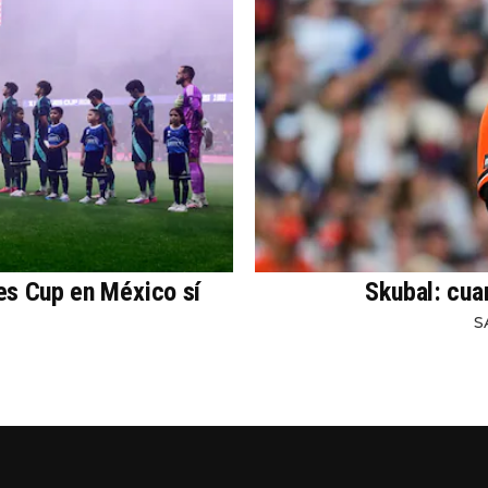
es Cup en México sí
Skubal: cua
S