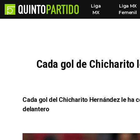
Liga
Liga MX
MX
Femenil
Cada gol de Chicharito 
Cada gol del Chicharito Hernández le ha co
delantero