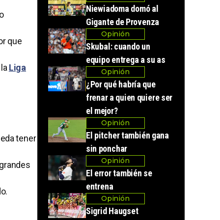
Niewiadoma domó al
o
Gigante de Provenza
Opinión
or que
Skubal: cuando un
equipo entrega a su as
la
Liga
Opinión
¿Por qué habría que
frenar a quien quiere ser
el mejor?
Opinión
El pitcher también gana
ueda tener
sin ponchar
Opinión
 grandes
El error también se
entrena
o.
Opinión
Sigrid Haugset