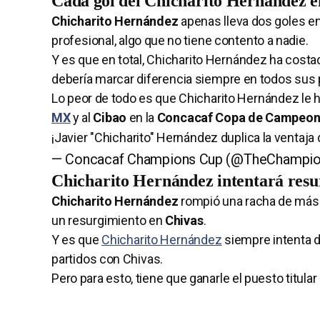
Cada gol del Chicharito Hernández en
Chicharito Hernández
apenas lleva dos goles e
profesional, algo que no tiene contento a nadie.
Y es que en total, Chicharito Hernández ha cost
debería marcar diferencia siempre en todos sus 
Lo peor de todo es que Chicharito Hernández le h
MX
y al
Cibao
en la
Concacaf Copa de Campeo
¡Javier "Chicharito" Hernández duplica la ventaja
— Concacaf Champions Cup (@TheChampi
Chicharito Hernández intentará resu
Chicharito Hernández
rompió una racha de más d
un resurgimiento en
Chivas
.
Y es que
Chicharito Hernández
siempre intenta d
partidos con Chivas.
Pero para esto, tiene que ganarle el puesto titular 