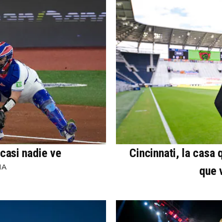
 casi nadie ve
Cincinnati, la casa
NA
que 