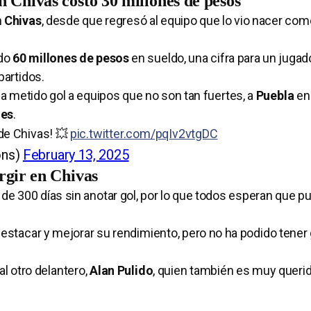
 Chivas costó 30 millones de pesos
n
Chivas
, desde que regresó al equipo que lo vio nacer com
ado
60 millones de pesos
en sueldo, una cifra para un jugad
partidos.
a metido gol a equipos que no son tan fuertes, a
Puebla
en 
nes
.
 de Chivas! 💥
pic.twitter.com/pqIv2vtgDC
ons)
February 13, 2025
rgir en Chivas
e 300 días sin anotar gol, por lo que todos esperan que p
estacar y mejorar su rendimiento, pero no ha podido tener
al otro delantero,
Alan Pulido
, quien también es muy querid