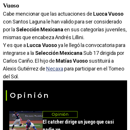
Vuoso
Cabe mencionar que las actuaciones de
Lucca Vuoso
con Santos Laguna le han valido para ser considerado
por la
Selección Mexicana
en sus categorías juveniles,
mismas que encabeza Andrés Lillini.
Y es que a
Lucca Vuoso
ya le llegó la convocatoria para
integrarse a la
Selección Mexicana
Sub 17 dirigida por
Carlos Cariño. El hijo de
Matías Vuoso
sustituirá a
Alexis Gutiérrez de
Necaxa
para participar en el Torneo
del Sol.
Opinión
Opinión
El catcher dirige un juego que casi
nadie ve