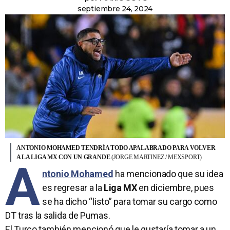
septiembre 24, 2024
ANTONIO MOHAMED TENDRÍA TODO APALABRADO PARA VOLVER
A LA LIGA MX CON UN GRANDE
(JORGE MARTINEZ / MEXSPORT)
A
ntonio Mohamed
ha mencionado que su idea
es regresar a la
Liga MX
en diciembre, pues
se ha dicho “listo” para tomar su cargo como
DT tras la salida de Pumas.
El Turco también mencionó que le gustaría tomar a un