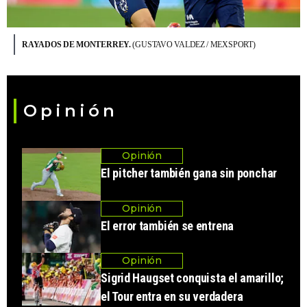
RAYADOS DE MONTERREY.
(GUSTAVO VALDEZ / MEXSPORT)
Opinión
Opinión
El pitcher también gana sin ponchar
Opinión
El error también se entrena
Opinión
Sigrid Haugset conquista el amarillo;
el Tour entra en su verdadera