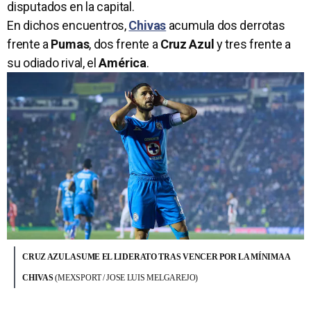
disputados en la capital.
En dichos encuentros,
Chivas
acumula dos derrotas
frente a
Pumas
, dos frente a
Cruz Azul
y tres frente a
su odiado rival, el
América
.
CRUZ AZUL ASUME EL LIDERATO TRAS VENCER POR LA MÍNIMA A
CHIVAS
(MEXSPORT / JOSE LUIS MELGAREJO)