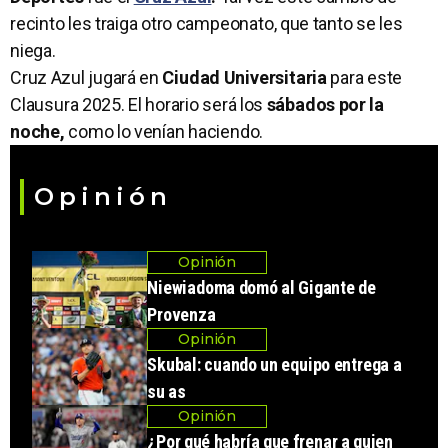
recinto les traiga otro campeonato, que tanto se les
niega.
Cruz Azul jugará en
Ciudad Universitaria
para este
Clausura 2025. El horario será los
sábados por la
noche,
como lo venían haciendo.
Opinión
Opinión
Niewiadoma domó al Gigante de
Provenza
Opinión
Skubal: cuando un equipo entrega a
su as
Opinión
¿Por qué habría que frenar a quien