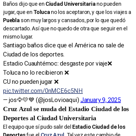
Baños dijo que en
Ciudad Universitaria
no pueden
jugar, que en
Toluca
no los aceptaron, y que los viajes a
Puebla
son muy largos y cansados, por lo que quedó
descartado. Así que no quedo de otra que seguir en el
mismo lugar.
Santiago baños dice que el América no sale de
Ciudad de los deportes.
Estadio Cuauhtémoc: desgaste por viaje❌
Toluca no lo recibieron ❌
CU no pueden jugar ❌
pic.twitter.com/0nMCE6c5NH
— jos🦅💛💙 (@josLovioaqui)
January 9, 2025
Cruz Azul se muda del Estadio Ciudad de los
Deportes al Ciudad Universitaria
El equipo que sí pudo salir del
Estadio Ciudad de los
Deportes
fue el
Cruz Azul
.
Tal vez este cambio de