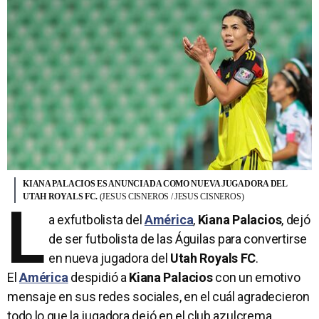
KIANA PALACIOS ES ANUNCIADA COMO NUEVA JUGADORA DEL
UTAH ROYALS FC.
(JESUS CISNEROS / JESUS CISNEROS)
L
a exfutbolista del
América
,
Kiana Palacios
, dejó
de ser futbolista de las Águilas para convertirse
en nueva jugadora del
Utah Royals FC
.
El
América
despidió a
Kiana Palacios
con un emotivo
mensaje en sus redes sociales, en el cuál agradecieron
todo lo que la jugadora dejó en el club azulcrema.