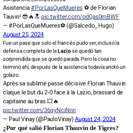
Asistencia
#PorLasQueMueres
⚽️ de Florian
Tauvin! 😎🔥🔝
pic.twitter.com/odQas0mBWF
— #PorLasQueMueres⚽️ (@Salcedo_Hugo)
August 25, 2024
Fue un pase que solo el francés pudo ver, incluso la
defensa completa de la
Lazio
se quedó tan
sorprendida que se quedó parada. Pero la cosa no
terminó ahí, después de la asistencia todavía anotó un
golazo.
Après sa sublime passe décisive Florian Thauvin
claque le but du 2-0 face à la Lazio, brassard de
capitaine au bras 💥🔥
pic.twitter.com/36qyNciNnn
— Paul Vinay (@PauloVinay)
August 24, 2024
¿Por qué salió Florian Thauvin de Tigres?