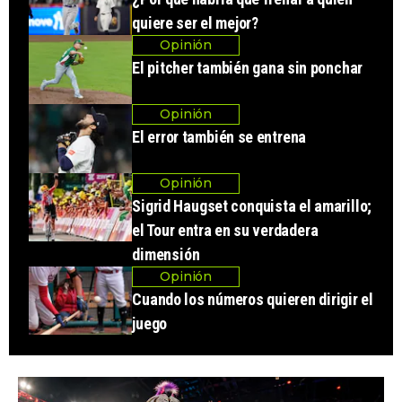
quiere ser el mejor?
Opinión
El pitcher también gana sin ponchar
Opinión
El error también se entrena
Opinión
Sigrid Haugset conquista el amarillo;
el Tour entra en su verdadera
dimensión
Opinión
Cuando los números quieren dirigir el
juego