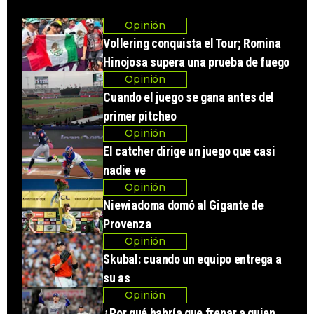
Opinión
Vollering conquista el Tour; Romina
Hinojosa supera una prueba de fuego
Opinión
Cuando el juego se gana antes del
primer pitcheo
Opinión
El catcher dirige un juego que casi
nadie ve
Opinión
Niewiadoma domó al Gigante de
Provenza
Opinión
Skubal: cuando un equipo entrega a
su as
Opinión
¿Por qué habría que frenar a quien