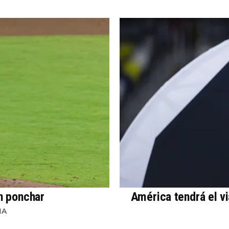
in ponchar
América tendrá el v
NA