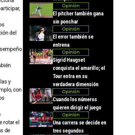
ctoria
Opinión
rticipar,
El pitcher también gana
sin ponchar
os
Opinión
ción del
El error también se
entrena
desempeño
Opinión
Sigrid Haugset
mbién
conquista el amarillo; el
Tour entra en su
las y
verdadera dimensión
emplo, con
Opinión
os
Cuando los números
quieren dirigir el juego
s
Opinión
 rotar el
Una carrera se decide en
as de
tres segundos