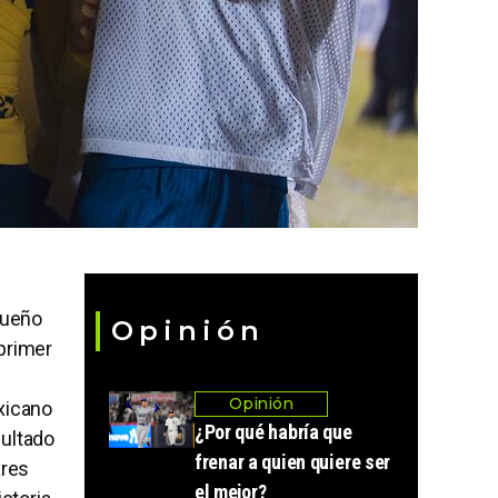
sueño
Opinión
 primer
Opinión
exicano
¿Por qué habría que
sultado
frenar a quien quiere ser
ares
el mejor?