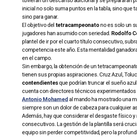
tuvieran un descanso adicional y se prepararan pa
inicial no solo suma puntos en la tabla, sino que 
sino para ganar.
El objetivo del
tetracampeonato
no es solo un s
jugadores han asumido con seriedad.
Rodolfo C
plantel de ir por el cuarto título consecutivo, su
competencia este año. Esta mentalidad ganadora
en el campo.
Sin embargo, la obtención de un tetracampeonato 
tienen sus propias aspiraciones. Cruz Azul, Toluc
contendientes
que podrían truncar el sueño azu
cuenta con directores técnicos experimentados l
Antonio Mohamed
al mando ha mostrado una me
siempre son un dolor de cabeza para cualquier aspi
Además, hay que considerar el desgaste físico y 
consecutivos. La gestión de la plantilla será crucia
equipo sin perder competitividad, pero la profund