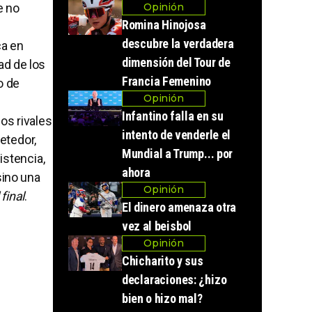
e no
Opinión
Romina Hinojosa
descubre la verdadera
ca en
dimensión del Tour de
ad de los
Francia Femenino
o de
Opinión
Infantino falla en su
os rivales
intento de venderle el
metedor,
Mundial a Trump... por
istencia,
ahora
sino una
Opinión
 final
.
El dinero amenaza otra
vez al beisbol
Opinión
Chicharito y sus
declaraciones: ¿hizo
bien o hizo mal?