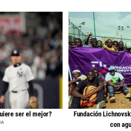
uiere ser el mejor?
Fundación Lichnovsky
NA
con agu