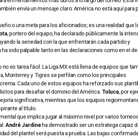
ra enfrentamientos más duros a lo largo del torneo. Esta vi
también envía un mensaje claro: América no está aquí para pa
ueño o una meta para los aficionados; es una realidad que l
ota
, portero del equipo, ha declarado públicamente la inten
brayando la seriedad con la que enfrentarán cada partido y
 ha sido palpable tanto en las declaraciones como en el 
no es tarea fácil. La Liga MX está llena de equipos que ta
a, Monterrey y Tigres se perfilan como los principales
lcrema. Cada uno de estos equipos ha reforzado sus plantil
istos para desafiar el dominio del América.
Toluca
, por ej
joría significativa, mientras que los equipos regiomontan
rante al título.
mental que implica jugar al máximo nivel por varios torneo
l.
André Jardine
ha demostrado ser un estratega capaz de
idad del plantel será puesta a prueba. Las bajas confirmad