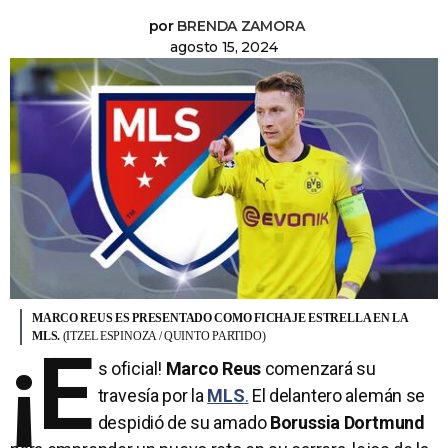
por
BRENDA ZAMORA
agosto 15, 2024
MARCO REUS ES PRESENTADO COMO FICHAJE ESTRELLA EN LA
MLS.
(ITZEL ESPINOZA / QUINTO PARTIDO)
¡E
s oficial!
Marco Reus
comenzará su
travesía por la
MLS
.
El delantero alemán se
despidió de su amado
Borussia Dortmund