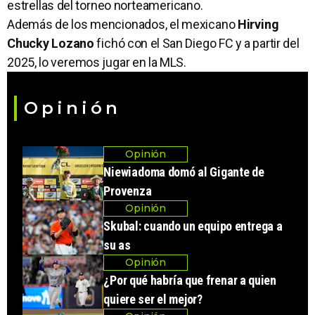
estrellas del torneo norteamericano.
Además de los mencionados, el mexicano
Hirving
Chucky Lozano
fichó con el San Diego FC y a partir del
2025, lo veremos jugar en la MLS.
Opinión
Opinión
Niewiadoma domó al Gigante de
Provenza
Opinión
Skubal: cuando un equipo entrega a
su as
Opinión
¿Por qué habría que frenar a quien
quiere ser el mejor?