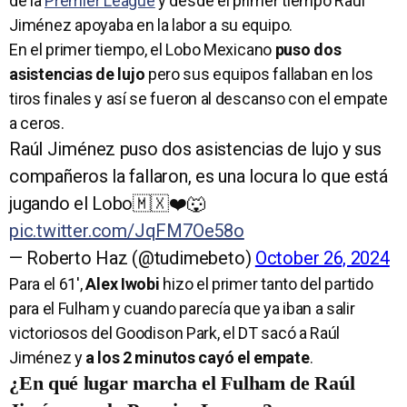
de la
Premier League
y desde el primer tiempo Raúl
Jiménez apoyaba en la labor a su equipo.
En el primer tiempo, el Lobo Mexicano
puso dos
asistencias de lujo
pero sus equipos fallaban en los
tiros finales y así se fueron al descanso con el empate
a ceros.
Raúl Jiménez puso dos asistencias de lujo y sus
compañeros la fallaron, es una locura lo que está
jugando el Lobo🇲🇽❤️🐺
pic.twitter.com/JqFM7Oe58o
— Roberto Haz (@tudimebeto)
October 26, 2024
Para el 61′,
Alex Iwobi
hizo el primer tanto del partido
para el Fulham y cuando parecía que ya iban a salir
victoriosos del Goodison Park, el DT sacó a Raúl
Jiménez y
a los 2 minutos cayó el empate
.
¿En qué lugar marcha el Fulham de Raúl