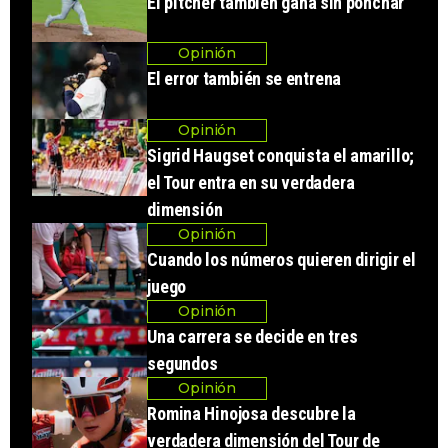
El pitcher también gana sin ponchar
Opinión
El error también se entrena
Opinión
Sigrid Haugset conquista el amarillo;
el Tour entra en su verdadera
dimensión
Opinión
Cuando los números quieren dirigir el
juego
Opinión
Una carrera se decide en tres
segundos
Opinión
Romina Hinojosa descubre la
verdadera dimensión del Tour de