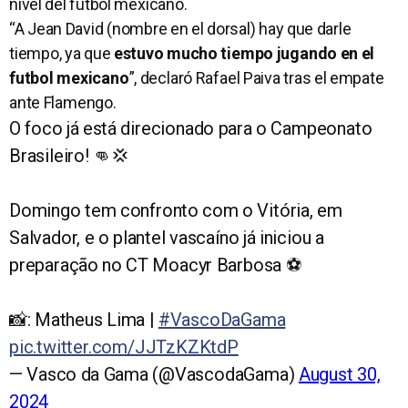
nivel del futbol mexicano.
“A Jean David (nombre en el dorsal) hay que darle
tiempo, ya que
estuvo mucho tiempo jugando en el
futbol mexicano
”, declaró Rafael Paiva tras el empate
ante Flamengo.
O foco já está direcionado para o Campeonato
Brasileiro! 👊💢
Domingo tem confronto com o Vitória, em
Salvador, e o plantel vascaíno já iniciou a
preparação no CT Moacyr Barbosa ⚽️
📸: Matheus Lima |
#VascoDaGama
pic.twitter.com/JJTzKZKtdP
— Vasco da Gama (@VascodaGama)
August 30,
2024