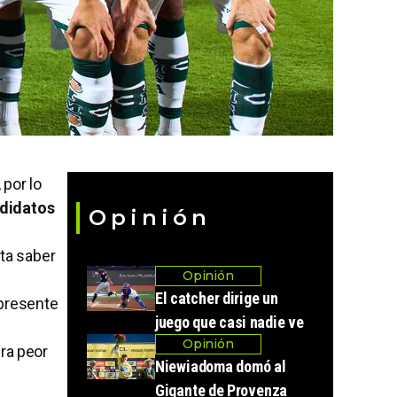
 por lo
didatos
Opinión
ta saber
Opinión
El catcher dirige un
 presente
juego que casi nadie ve
Opinión
era peor
Niewiadoma domó al
Gigante de Provenza