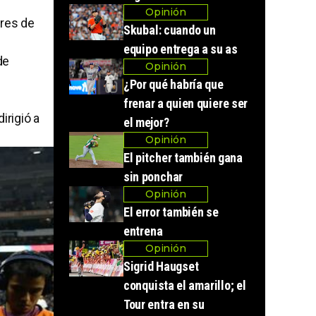
Opinión
bres de
Skubal: cuando un
equipo entrega a su as
de
Opinión
¿Por qué habría que
frenar a quien quiere ser
irigió a
el mejor?
Opinión
El pitcher también gana
sin ponchar
Opinión
El error también se
entrena
Opinión
Sigrid Haugset
conquista el amarillo; el
Tour entra en su