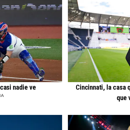
 casi nadie ve
Cincinnati, la casa
NA
que 