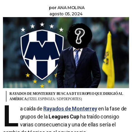
por
ANA MOLINA
agosto 05, 2024
RAYADOS DE MONTERREY BUSCA A DT EUROPEO QUE DIRIGIÓ AL
AMÉRICA
(ITZEL ESPINOZA / SDPDEPORTES)
L
a caída de
Rayados de Monterrey
en la fase de
grupos de la
Leagues Cup
ha traído consigo
varias consecuencia y una de ellas sería el