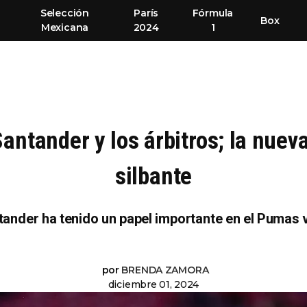
Selección
París
Fórmula
Box
Mexicana
2024
1
Santander y los árbitros; la nuev
silbante
ntander ha tenido un papel importante en el Pumas
por
BRENDA ZAMORA
diciembre 01, 2024