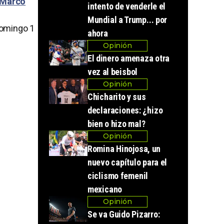
Marco
intento de venderle el
Mundial a Trump... por
domingo 1
ahora
Opinión
El dinero amenaza otra
vez al beisbol
Opinión
Chicharito y sus
declaraciones: ¿hizo
bien o hizo mal?
Opinión
Romina Hinojosa, un
nuevo capítulo para el
ciclismo femenil
mexicano
Opinión
Se va Guido Pizarro: