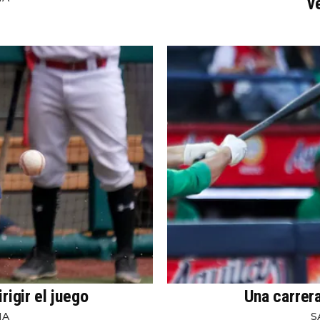
v
igir el juego
Una carrer
NA
S