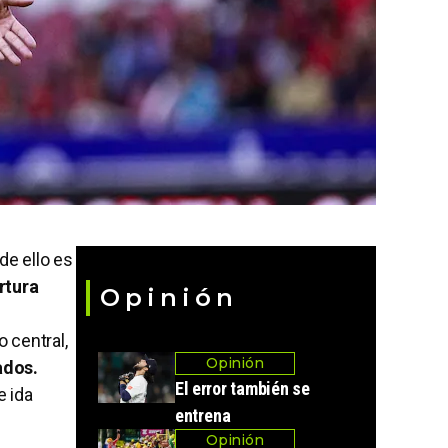
de ello es
rtura
Opinión
 central,
Opinión
ados.
El error también se
e ida
entrena
Opinión