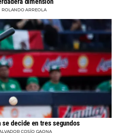
erdadera dimensión
ROLANDO ARREOLA
a se decide en tres segundos
ALVADOR COSÍO GAONA