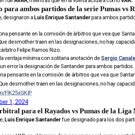
er fue
AVAR
, mientras que en la vuelta actuará como
VAR.
o para ambos partidos de la serie Pumas vs 
e, designaron a
Luis Enrique Santander
para ambos partido
sona pensante en la comisión de árbitros que vea que Santa
. Que desmother traen en las designaciones, no hay capacid
xárbitro Felipe Ramos Rizo.
la ventaja mínima con solitaria anotación de
Sergio Canal
 un error la designación de Santander para ambos partidos.
ona pensante en la comisión de árbitros que vea que Santa
. Que desmother traen en las designaciones, no hay capacid
om/FlK25xGKIP
er 1, 2024
arbitral para el Rayados vs Pumas de la Lig
e,
Luis Enrique Santander
fue designado para los dos part