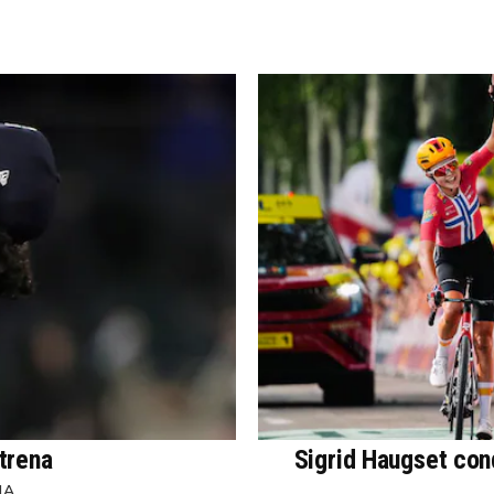
trena
Sigrid Haugset conq
NA