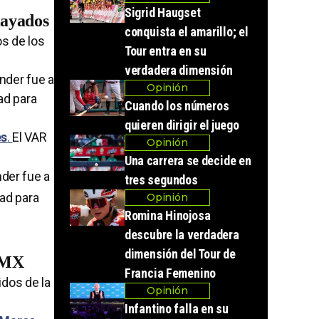
Sigrid Haugset
Rayados
conquista el amarillo; el
s de los
Tour entra en su
verdadera dimensión
nder fue a
Opinión
ad para
Cuando los números
quieren dirigir el juego
es
.
El VAR
Opinión
Una carrera se decide en
nder fue a
tres segundos
ad para
Opinión
Romina Hinojosa
descubre la verdadera
dimensión del Tour de
a MX
Francia Femenino
idos de la
Opinión
Infantino falla en su