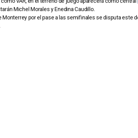
á como VAR, en el terreno de juego aparecerá como central
arán Michel Morales y Enedina Caudillo.
 Monterrey por el pase a las semifinales se disputa este 
.