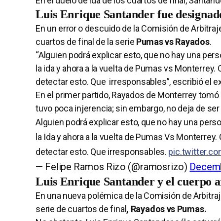
En el duelo de ida de los cuartos de final, Santand
Luis Enrique Santander fue designad
En un error o descuido de la Comisión de Arbitraj
cuartos de final de la serie
Pumas vs Rayados
.
“Alguien podrá explicar esto, que no hay una per
la ida y ahora a la vuelta de Pumas vs Monterrey
detectar esto. Que irresponsables”, escribió el e
En el primer partido, Rayados de Monterrey tomó 
tuvo poca injerencia; sin embargo, no deja de ser
Alguien podrá explicar esto, que no hay una pers
la Ida y ahora a la vuelta de Pumas Vs Monterrey
detectar esto. Que irresponsables.
pic.twitter.c
— Felipe Ramos Rizo (@ramosrizo)
Decemb
Luis Enrique Santander y el cuerpo 
En una nueva polémica de la Comisión de Arbitraj
serie de cuartos de final
, Rayados vs Pumas.