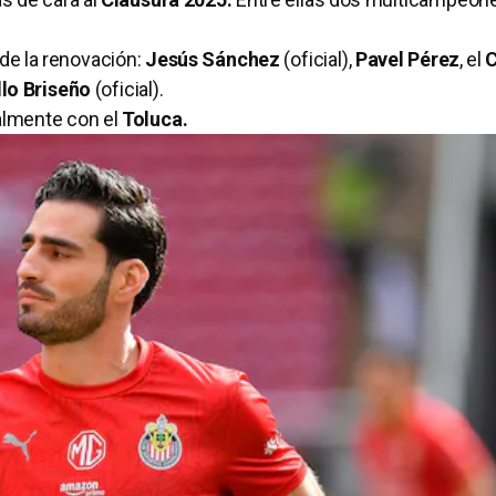
de la renovación:
Jesús Sánchez
(oficial),
Pavel Pérez
, el
llo Briseño
(oficial).
ialmente con el
Toluca.