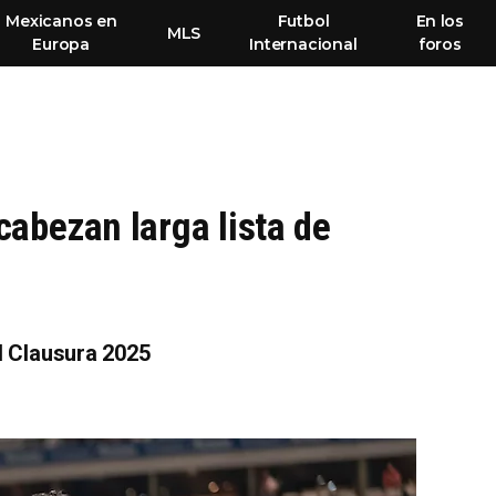
Mexicanos en
Futbol
En los
MLS
Europa
Internacional
foros
abezan larga lista de
al Clausura 2025