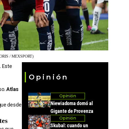
ORIS / MEXSPORT)
. Este
Opinión
so.
Atlas
Opinión
Niewiadoma domó al
 que desde
Gigante de Provenza
Opinión
tes
Skubal: cuando un
es que