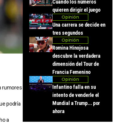
Cuando los números
quieren dirigir el juego
Opinión
Una carrera se decide en
tres segundos
Opinión
Romina Hinojosa
descubre la verdadera
dimensión del Tour de
Francia Femenino
Opinión
Infantino falla en su
n rumores
intento de venderle el
Mundial a Trump... por
ue podría
ahora
ho a