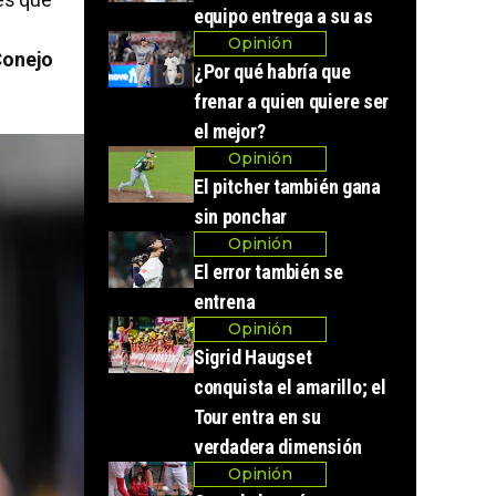
equipo entrega a su as
Opinión
Conejo
¿Por qué habría que
frenar a quien quiere ser
el mejor?
Opinión
El pitcher también gana
sin ponchar
Opinión
El error también se
entrena
Opinión
Sigrid Haugset
conquista el amarillo; el
Tour entra en su
verdadera dimensión
Opinión