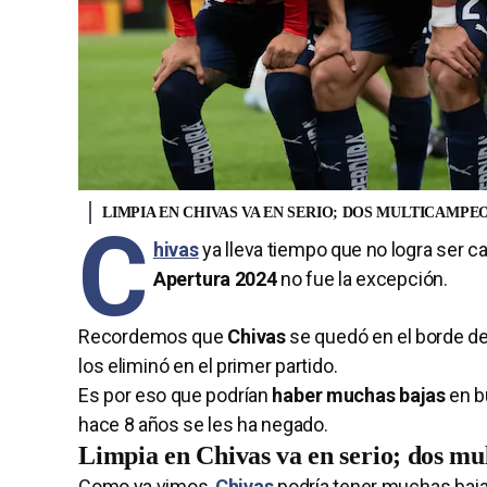
LIMPIA EN CHIVAS VA EN SERIO; DOS MULTICAMP
C
hivas
ya lleva tiempo que no logra ser ca
Apertura 2024
no fue la excepción.
Recordemos que
Chivas
se quedó en el borde d
los eliminó en el primer partido.
Es por eso que podrían
haber muchas bajas
en b
hace 8 años se les ha negado.
Limpia en Chivas va en serio; dos mu
Como ya vimos,
Chivas
podría tener muchas baja