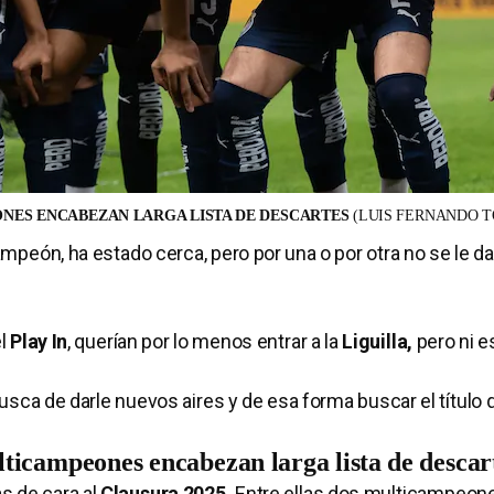
EONES ENCABEZAN LARGA LISTA DE DESCARTES
(LUIS FERNANDO T
mpeón, ha estado cerca, pero por una o por otra no se le da
el
Play In
, querían por lo menos entrar a la
Liguilla,
pero ni e
usca de darle nuevos aires y de esa forma buscar el título
lticampeones encabezan larga lista de descar
s de cara al
Clausura 2025.
Entre ellas dos multicampeon