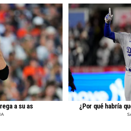
rega a su as
¿Por qué habría qu
NA
S