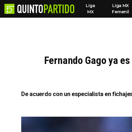
Liga
Liga MX
MX
Femenil
Fernando Gago ya es n
De acuerdo con un especialista en fichaj