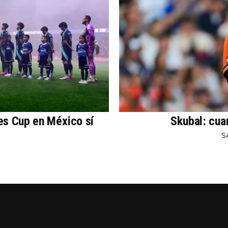
es Cup en México sí
Skubal: cua
S