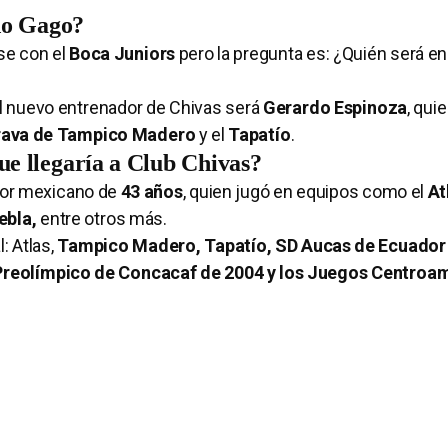
do Gago?
rse con el
Boca Juniors
pero la pregunta es: ¿Quién será e
el nuevo entrenador de Chivas será
Gerardo Espinoza
, qui
rava de Tampico Madero
y el
Tapatío
.
ue llegaría a Club Chivas?
dor mexicano de
43 años
, quien jugó en equipos como el
At
ebla,
entre otros más.
: Atlas,
Tampico Madero, Tapatío, SD Aucas de Ecuador y
Preolímpico de Concacaf de 2004 y los Juegos Centroa