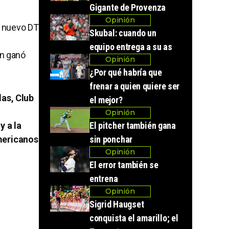
Gigante de Provenza
Opinión
n nuevo DT
Skubal: cuando un
equipo entrega a su as
en ganó
Opinión
¿Por qué habría que
frenar a quien quiere ser
las, Club
el mejor?
Opinión
 a la
El pitcher también gana
mericanos
sin ponchar
Opinión
El error también se
entrena
Opinión
Sigrid Haugset
conquista el amarillo; el