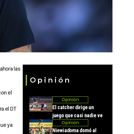
 ahora las
Opinión
con el
Opinión
El catcher dirige un
ra el DT
juego que casi nadie ve
Opinión
que ya
Niewiadoma domó al