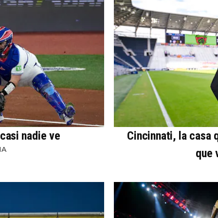
 casi nadie ve
Cincinnati, la casa
NA
que 