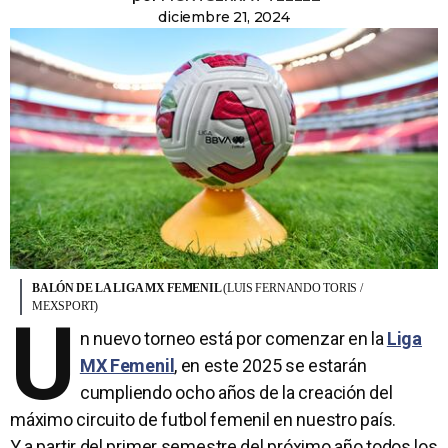
diciembre 21, 2024
BALÓN DE LA LIGA MX FEMENIL
(LUIS FERNANDO TORIS /
MEXSPORT)
U
n nuevo torneo está por comenzar en la
Liga
MX Femenil
, en este 2025 se estarán
cumpliendo ocho años de la creación del
máximo circuito de futbol femenil en nuestro país.
Y a partir del primer semestre del próximo año todos los