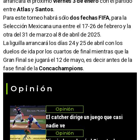
arrancará el próximo
viernes 3 de enero
con el partido
entre
Atlas
y
Santos
.
Para este torneo habrá sólo
dos fechas FIFA
, para la
Selección Mexicana una entre el 17-26 de febrero y la
otra del 31 de marzo al 8 de abril de 2025.
La liguilla arrancará los días 24 y 25 de abril con los
duelos de ida por los cuartos de final mientras que la
Gran Final se jugará el 12 de mayo, es decir antes de la
fase final de la
Concachampions
.
Opinión
Opinión
El catcher dirige un juego que casi
nadie ve
Opinión