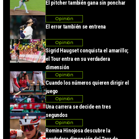
El pitcher también gana sin ponchar
Opinión
El error también se entrena
Opinión
Sigrid Haugset conquista el amarillo;
el Tour entra en su verdadera
dimensión
Opinión
Cuando los números quieren dirigir el
juego
Opinión
Una carrera se decide en tres
segundos
Opinión
Romina Hinojosa descubre la
verdadera dimensión del Tour de