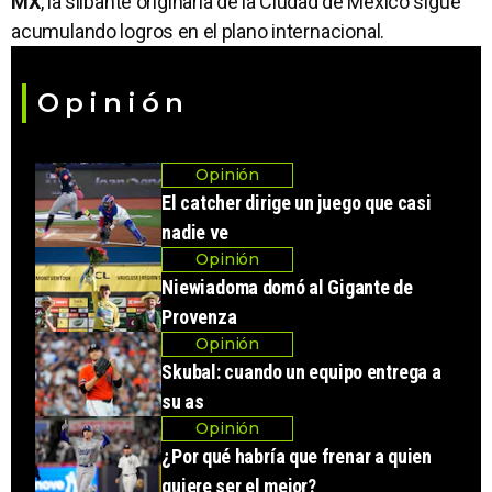
MX
, la silbante originaria de la Ciudad de México sigue
acumulando logros en el plano internacional.
Opinión
Opinión
El catcher dirige un juego que casi
nadie ve
Opinión
Niewiadoma domó al Gigante de
Provenza
Opinión
Skubal: cuando un equipo entrega a
su as
Opinión
¿Por qué habría que frenar a quien
quiere ser el mejor?