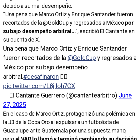
debido a su mal desempeño.
“Una pena que Marco Ortiz y Enrique Santander fueron
recortados de la @GoldCup y regresados a México
por
su bajo desempeño arbitral…
”, escribió El Cantante en
su cuenta de X.
Una pena que Marco Ortiz y Enrique Santander
fueron recortados de la
@GoldCup
y regresados a
México por su bajo desempeño
arbitral.
#desafinaron
😵‍💫
pic.twitter.com/L8jiloh7CX
— El Cantante Guerrero (@cantantearbitro)
June
27, 2025
En el caso de Marco Ortiz, protagonizó una polémica en
la J3 de la Copa Oro al expulsar a un futbolista de
Guadalupe ante Guatemala por una supuesta mano,
pero
el VAR lo llamó y terminó cambiando su decisión