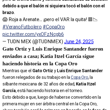
debido a que el balón ni siquiera tocó el balón con el
brazo
.
😱 Roja a Arenate… ¡pero el VAR la quita! 🟥📉
#VeranoFutbolero
#CopaOro
pic.twitter.com/yxOFzNcgb6
— TUDN MEX (@TUDNMEX)
June 24, 2025
Gato Ortiz y Luis Enrique Santander fueron
enviados a casa; Katia Itzel García sigue
haciendo historia en la Copa Oro
Mientras que el
Gato Ortiz
y
Luis Enrique Santander
fueron relegados de su trabajo en la
Copa Oro
, la
silbante mexicana de 32 años de edad,
Katia Itzel
García
, está haciendo historia en el torneo.
Esto debido a que, luego de haberse convertido en la
primera mujer en ser árbitra central en la Copa Oro,