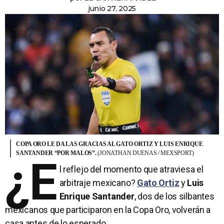
junio 27, 2025
COPA ORO LE DA LAS GRACIAS AL GATO ORTIZ Y LUIS ENRIQUE
SANTANDER “POR MALOS”.
(JONATHAN DUENAS / MEXSPORT)
¿E
l reflejo del momento que atraviesa el
arbitraje mexicano?
Gato Ortiz
y
Luis
Enrique Santander
, dos de los silbantes
mexicanos que participaron en la Copa Oro, volverán a
casa antes de lo esperado.