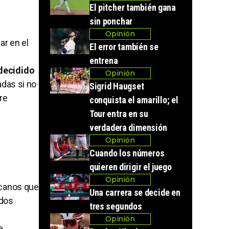
El pitcher también gana
.
sin ponchar
Opinión
ar en el
El error también se
entrena
decidido
Opinión
adas si no
Sigrid Haugset
re
conquista el amarillo; el
Tour entra en su
verdadera dimensión
Opinión
Cuando los números
quieren dirigir el juego
Opinión
icanos que
Una carrera se decide en
ados
tres segundos
Opinión
e