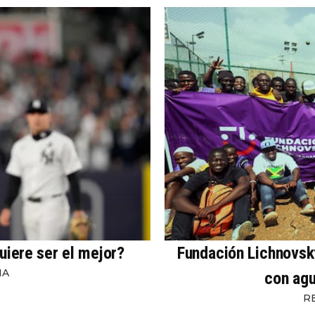
uiere ser el mejor?
Fundación Lichnovsky
NA
con agu
R