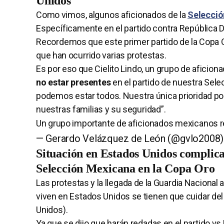
Unidos
Como vimos, algunos aficionados de la
Selecció
Específicamente en el partido contra República 
Recordemos que este primer partido de la Copa O
que han ocurrido varias protestas.
Es por eso que Cielito Lindo, un grupo de aficio
no estar presentes
en el partido de nuestra Sel
podemos estar todos. Nuestra única prioridad po
nuestras familias y su seguridad”.
Un grupo importante de aficionados mexicanos re
— Gerardo Velázquez de León (@gvlo2008
Situación en Estados Unidos complica 
Selección Mexicana en la Copa Oro
Las protestas y la llegada de la Guardia Naciona
viven en Estados Unidos se tienen que cuidar de
Unidos).
Ya que se dijo que harán redadas en el partido vs