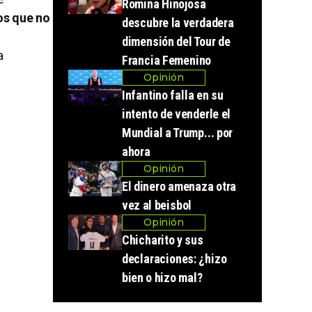
Romina Hinojosa
s que no
descubre la verdadera
dimensión del Tour de
a
Francia Femenino
Opinión
Infantino falla en su
intento de venderle el
Mundial a Trump... por
ahora
Opinión
El dinero amenaza otra
vez al beisbol
Opinión
Chicharito y sus
declaraciones: ¿hizo
bien o hizo mal?