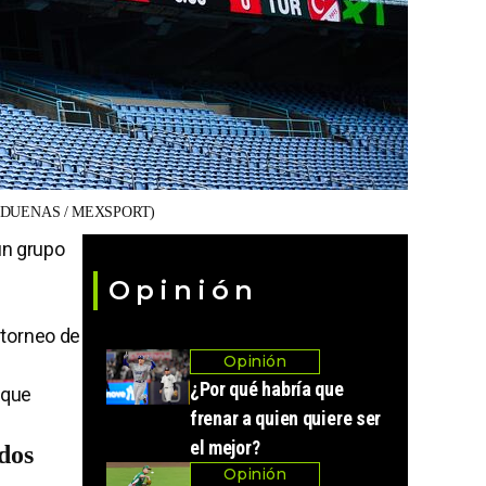
 DUENAS / MEXSPORT)
un grupo
Opinión
 torneo de
Opinión
¿Por qué habría que
 que
frenar a quien quiere ser
el mejor?
dos
Opinión