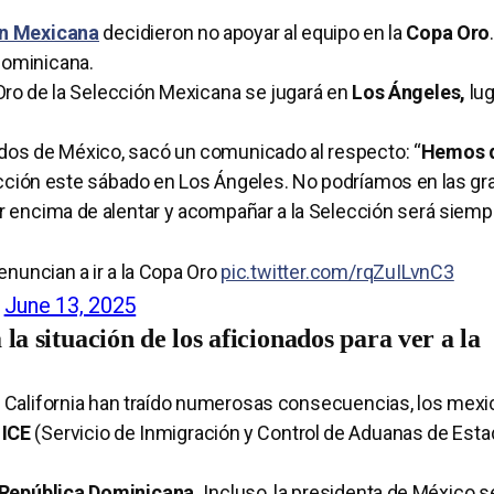
n Mexicana
decidieron no apoyar al equipo en la
Copa Oro
Dominicana.
ro de la Selección Mexicana se jugará en
Los Ángeles,
lug
nados de México, sacó un comunicado al respecto: “
Hemos 
ección este sábado en Los Ángeles. No podríamos en las gr
r encima de alentar y acompañar a la Selección será siemp
nuncian a ir a la Copa Oro
pic.twitter.com/rqZuILvnC3
)
June 13, 2025
la situación de los aficionados para ver a la
l a California han traído numerosas consecuencias, los mex
l
ICE
(Servicio de Inmigración y Control de Aduanas de Est
República Dominicana.
Incluso, la presidenta de México s