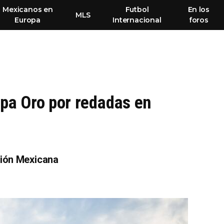
Mexicanos en
Futbol
En los
MLS
Europa
Internacional
foros
pa Oro por redadas en
ción Mexicana