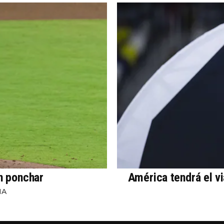
in ponchar
América tendrá el v
NA