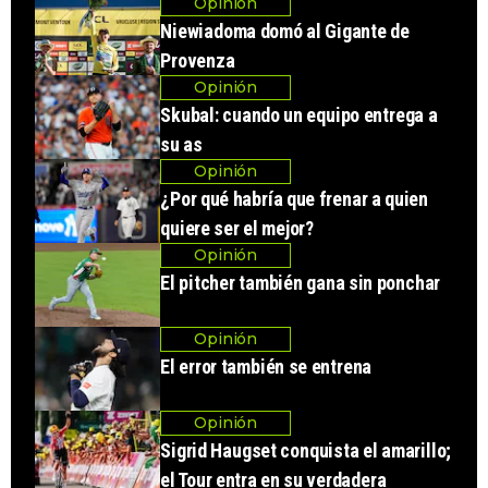
Opinión
Niewiadoma domó al Gigante de
Provenza
Opinión
Skubal: cuando un equipo entrega a
su as
Opinión
¿Por qué habría que frenar a quien
quiere ser el mejor?
Opinión
El pitcher también gana sin ponchar
Opinión
El error también se entrena
Opinión
Sigrid Haugset conquista el amarillo;
el Tour entra en su verdadera