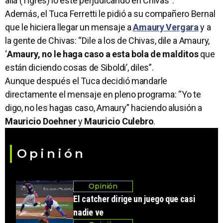
allá (Tigres) lo esté perjudicando en Chivas”.
Además, el Tuca Ferretti le pidió a su compañero Bernal
que le hiciera llegar un mensaje a
Amaury Vergara
y a
la gente de Chivas: “Dile a los de Chivas, dile a Amaury,
‘
Amaury, no le haga caso a esta bola de malditos
que
están diciendo cosas de Siboldi’, diles”.
Aunque después el Tuca decidió mandarle
directamente el mensaje en pleno programa: “Yo te
digo, no les hagas caso, Amaury” haciendo alusión a
Mauricio Doehner
y
Mauricio Culebro
.
Opinión
Opinión
El catcher dirige un juego que casi
nadie ve