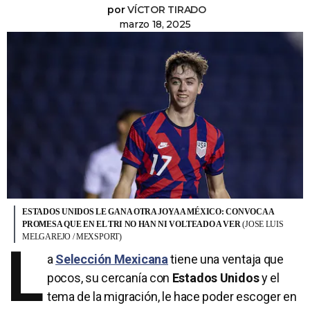
por
VÍCTOR TIRADO
marzo 18, 2025
ESTADOS UNIDOS LE GANA OTRA JOYA A MÉXICO: CONVOCA A
PROMESA QUE EN EL TRI NO HAN NI VOLTEADO A VER
(JOSE LUIS
MELGAREJO / MEXSPORT)
L
a
Selección Mexicana
tiene una ventaja que
pocos, su cercanía con
Estados Unidos
y el
tema de la migración, le hace poder escoger en