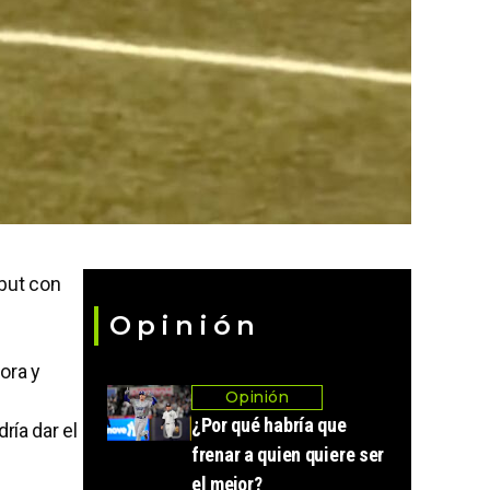
but con
Opinión
ora y
Opinión
¿Por qué habría que
ría dar el
frenar a quien quiere ser
el mejor?