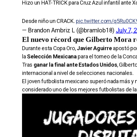
Hizo un HAT-TRICK para Cruz Azul infantil ante X
Desde niño un CRACK.
pic.twitter.com/q5Ru0CK
— Brandon Ambriz L (@bramlob18)
July 7, 
El nuevo récord que Gilberto Mora r
Durante esta Copa Oro,
Javier Aguirre
apostó po
la
Selección Mexicana
para el torneo de la Conc
Tras
ganar la final ante Estados Unidos
, Gilber
internacional a nivel de selecciones nacionales.
El joven futbolista mexicano superó nada más y
considerado uno de los mejores futbolistas de la 