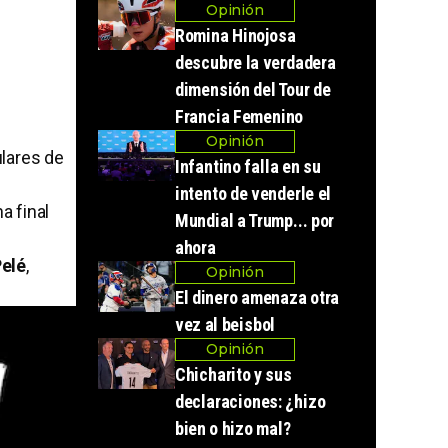
Opinión
Romina Hinojosa
descubre la verdadera
dimensión del Tour de
Francia Femenino
Opinión
ulares de
Infantino falla en su
intento de venderle el
a final
Mundial a Trump... por
ahora
elé
,
Opinión
El dinero amenaza otra
vez al beisbol
Opinión
Chicharito y sus
declaraciones: ¿hizo
bien o hizo mal?