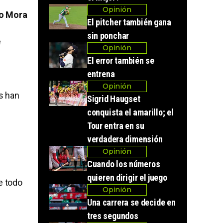
Opinión
to Mora
El pitcher también gana
sin ponchar
e
Opinión
El error también se
entrena
Opinión
es han
Sigrid Haugset
conquista el amarillo; el
Tour entra en su
verdadera dimensión
Opinión
Cuando los números
quieren dirigir el juego
e todo
Opinión
Una carrera se decide en
tres segundos