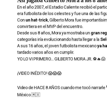
Así jugaba Gilberto Mora a los 8 año
En el año 2007, el Estadio Caliente recibió el part
era futbolista de los celestes y fue una de las figu
Con
un hat-trick
, Gilberto Mora fue importantís
convirtiera en el MVP del encuentro.
Desde sus 8 años, Mora ya mostraba un
gran reg
categorías iría evolucionando hasta llegar a la
Sel
A sus 16 años, el joven futbolista mexicano
ya h
tardado varios años en cumplir.
YO LO VI PRIMERO… GILBERTO MORA JR. ⚽️🔥😱
¡VIDEO INÉDITO! 😱😱😱
Video de HACE 8 AÑOS cuando me tocó narrarle 🎙️
México 🇲🇽