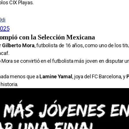
olos CIX Playas.
9di
2025
ompió con la Selección Mexicana
r
Gilberto Mora
, futbolista de 16 años, como uno de los tit
acaf.
to Mora se convirtió en el futbolista más joven en disputar un
 nada menos que a
Lamine Yamal
, joya del FC Barcelona, y
P
historia.