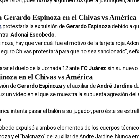
pensión, pues no hay argumentos que la justifiquen, al me
ra Gerardo Espinoza en el Chivas vs América
s
protestaría la expulsión de
Gerardo Espinoza
debido a q
ntral
Adonai Escobedo
.
oza, hay que ver cuál fue el motivo de la tarjeta roja, Adon
 seguro Chivas protestará para que no sea sancionado”, seña
rar el duelo de la Jornada 12 ante
FC Juárez
sin su nuevo 
inoza en el Chivas vs América
sión de
Gerardo Espinoza
y el auxiliar de
André Jardine
du
a luz un video en el que se muestra la supuesta agresión de
rica intenta pasar el balón a su jugador, pero éste se estrel
.
cobedo expulsó a ambos elementos de los cuerpos técnico
za y el "balonazo" del auxiliar de Andre Jardine. Nunca en