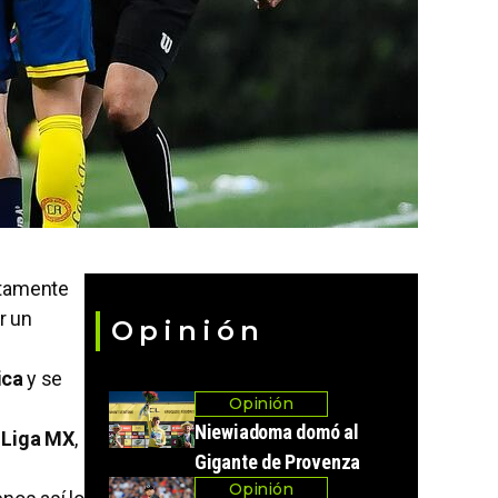
stamente
ir un
Opinión
ica
y se
Opinión
Niewiadoma domó al
a
Liga MX
,
Gigante de Provenza
Opinión