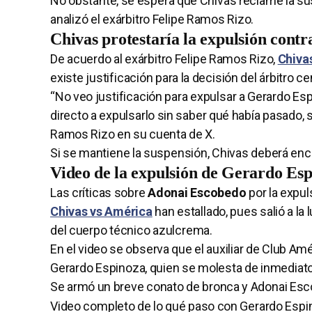
No obstante, se espera que Chivas reclame la sus
analizó el exárbitro Felipe Ramos Rizo.
Chivas protestaría la expulsión cont
De acuerdo al exárbitro Felipe Ramos Rizo,
Chiva
existe justificación para la decisión del árbitro ce
“No veo justificación para expulsar a Gerardo Espin
directo a expulsarlo sin saber qué había pasado,
Ramos Rizo en su cuenta de X.
Si se mantiene la suspensión, Chivas deberá enca
Video de la expulsión de Gerardo Esp
Las críticas sobre
Adonai Escobedo
por la expul
Chivas vs América
han estallado, pues salió a l
del cuerpo técnico azulcrema.
En el video se observa que el auxiliar de Club Amé
Gerardo Espinoza, quien se molesta de inmediato
Se armó un breve conato de bronca y Adonai Es
Video completo de lo qué paso con Gerardo Espino