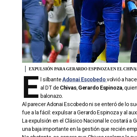
EXPULSIÓN PARA GERARDO ESPINOZA EN EL CHIVA
E
l silbante
Adonai Escobedo
volvió a hac
al DT de
Chivas
,
Gerardo Espinoza
, quie
balonazo.
Al parecer Adonai Escobedo ni se enteró de lo suc
fue a la fácil: expulsar a Gerardo Espinoza y al aux
La expulsión en el Clásico Nacional le costará a 
una baja importante en la gestión que recién emp