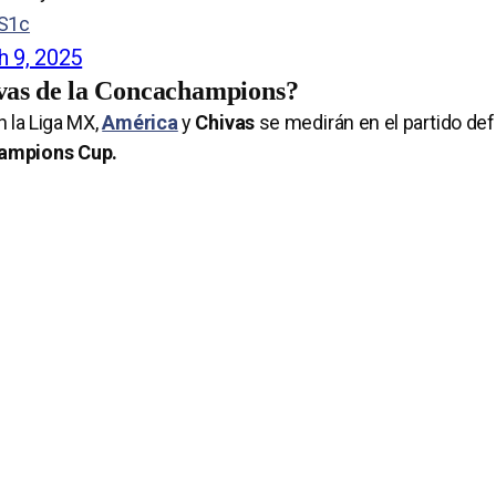
cS1c
 9, 2025
ivas de la Concachampions?
 la Liga MX,
América
y
Chivas
se medirán en el partido defi
ampions Cup.