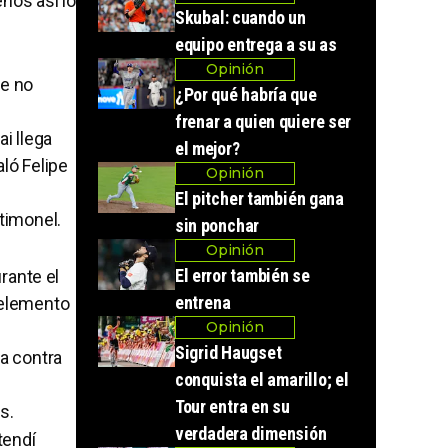
nos así lo
Skubal: cuando un
equipo entrega a su as
Opinión
ue no
¿Por qué habría que
frenar a quien quiere ser
ai llega
el mejor?
ló Felipe
Opinión
El pitcher también gana
timonel.
sin ponchar
Opinión
El error también se
rante el
entrena
l elemento
Opinión
Sigrid Haugset
la contra
conquista el amarillo; el
Tour entra en su
s.
verdadera dimensión
tendí