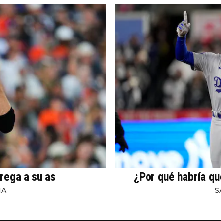
rega a su as
¿Por qué habría qu
NA
S