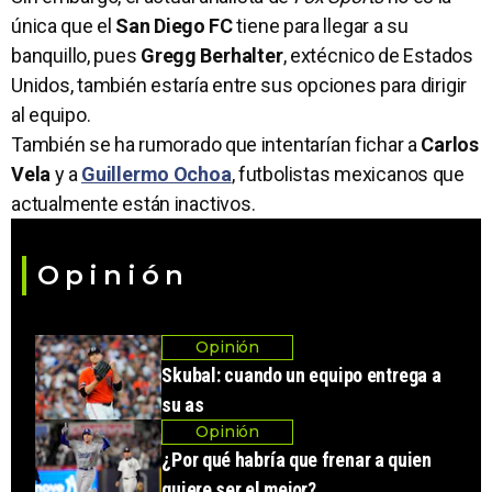
única que el
San Diego FC
tiene para llegar a su
banquillo, pues
Gregg Berhalter
, extécnico de Estados
Unidos, también estaría entre sus opciones para dirigir
al equipo.
También se ha rumorado que intentarían fichar a
Carlos
Vela
y a
Guillermo Ochoa
, futbolistas mexicanos que
actualmente están inactivos.
Opinión
Opinión
Skubal: cuando un equipo entrega a
su as
Opinión
¿Por qué habría que frenar a quien
quiere ser el mejor?