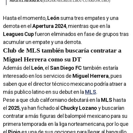
MIGUEL HERRERA
(EDGAR NEGRETE LIRA / CUARTOSCURO)
Hasta el momento,
León
suma tres empates y una
derrota en el
Apertura 2024
, mientras que en la
Leagues Cup
fueron eliminados en fase de grupos tras
acumular un empate y una derrota.
Club de MLS también buscaría contratar a
Miguel Herrera como su DT
Además del
León
, el
San Diego
FC
también estaría
interesado en los servicios de
Miguel Herrera
, pues
saben que el director técnico mexicano podría atraer a
más publico latino en su debut en la
MLS
.
Pese a que club californiano debutará en la
MLS
hasta
el
2025
, ya han fichado al
Chucky Lozano
y buscarían
contratar a más figuras del balompié mexicano para su
primera temporada en la liga norteamericana, por lo que
el
Piojo
es una de sus opciones para llegar al banquillo.