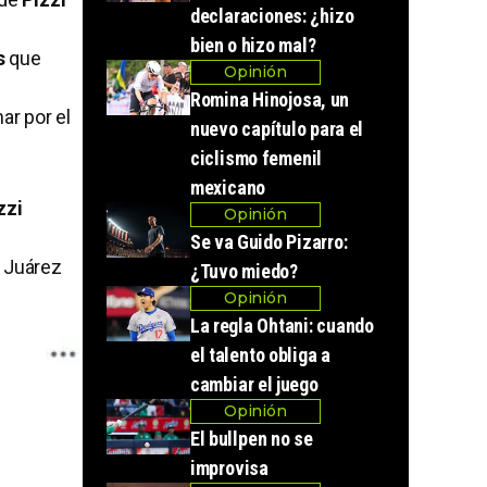
declaraciones: ¿hizo
bien o hizo mal?
s
que
Opinión
Romina Hinojosa, un
ar por el
nuevo capítulo para el
ciclismo femenil
mexicano
zzi
Opinión
Se va Guido Pizarro:
 Juárez
¿Tuvo miedo?
Opinión
La regla Ohtani: cuando
el talento obliga a
cambiar el juego
Opinión
El bullpen no se
improvisa