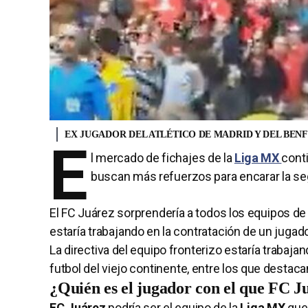
EX JUGADOR DEL ATLÉTICO DE MADRID Y DEL BENF
E
l mercado de fichajes de la
Liga MX
cont
buscan más refuerzos para encarar la s
El FC Juárez sorprendería a todos los equipos de
estaría trabajando en la contratación de un jugado
La directiva del equipo fronterizo estaría trabaj
futbol del viejo continente, entre los que destac
¿Quién es el jugador con el que FC 
FC Juárez
podría ser el equipo de la
Liga MX
que