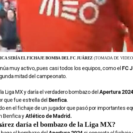
ICA SERÍA EL FICHAJE BOMBA DEL FC JUÁREZ
(TOMADA DE VIDEO
inúa muy activo, pues casi todos los equipos, como el
FC J
egunda mitad del campeonato.
 la Liga MX y daría el verdadero bombazo del
Apertura 2024
r que fue estrella del
Benfica
.
ando en el fichaje de un jugador que pasó por importantes eq
an Benfica y
Atlético de Madrid.
Juárez daría el bombazo de la Liga MX?
 haga el bombazo del
Apertura 2024
si concreta el fichaje