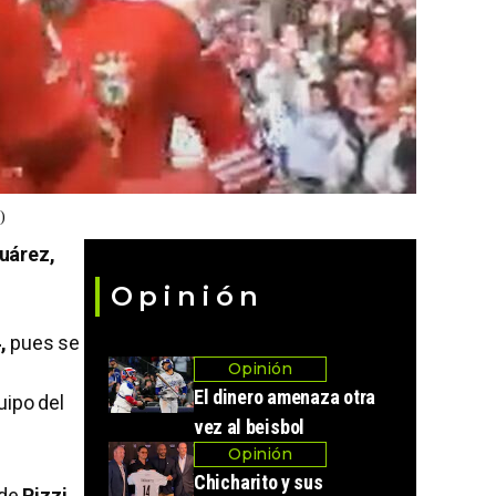
)
uárez,
Opinión
,
pues se
Opinión
El dinero amenaza otra
uipo del
vez al beisbol
Opinión
Chicharito y sus
 de
Pizzi