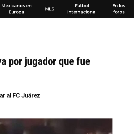
Mexicanos en
Futbol
En los
MLS
Europa
Internacional
foros
va por jugador que fue
gar al FC Juárez