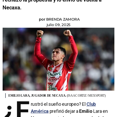
Necaxa.
por
BRENDA ZAMORA
julio 09, 2025
EMILIO LARA, JUGADOR DE NECAXA.
(ISAAC ORTIZ / MEXSPORT)
¿F
rustró el sueño europeo? El
Club
América
prefirió dejar a
Emilio
Lara en