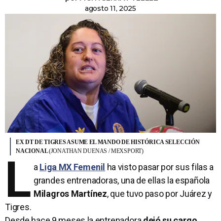
agosto 11, 2025
EX DT DE TIGRES ASUME EL MANDO DE HISTÓRICA SELECCIÓN
NACIONAL
(JONATHAN DUENAS / MEXSPORT)
L
a
Liga MX Femenil
ha visto pasar por sus filas a
grandes entrenadoras, una de ellas la española
Milagros Martínez
, que tuvo paso por Juárez y
Tigres.
Desde hace 9 meses la entrenadora
dejó su cargo