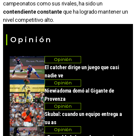
campeonatos como sus rivales, ha sido un
contendiente constante
que ha logrado mantener un
nivel competitivo alto.
Opinión
Opinión
El catcher dirige un juego que casi
nadie ve
Opinión
Niewiadoma domó al Gigante de
Provenza
Opinión
Skubal: cuando un equipo entrega a
su as
Opinión