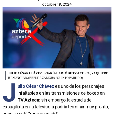
octubre 19, 2024
JULIO CÉSAR CHÁVEZ ESTARÍA HARTÓ DE TV AZTECA; YA QUIERE
RENUNCIAR.
(BRENDA ZAMORA / QUINTO PARTIDO)
J
ulio César Chávez
es uno de los personajes
infaltables en las transmisiones de
boxeo
en
TV Azteca;
sin embargo, la estadía del
expugilista en la televisora podría terminar muy pronto,
pues ya está “muy cansado”.