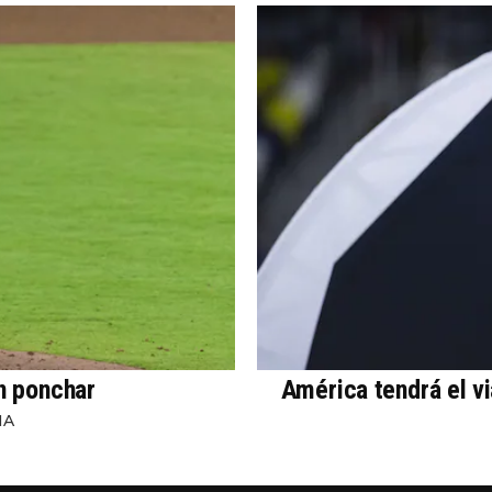
in ponchar
América tendrá el v
NA