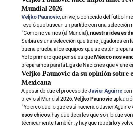
Mundial 2026
Veljko Paunovic
, un viejo conocido del futbol m
reveló que buscan un partido con una selección
“Como no vamos (al Mundial),
nuestra idea es d
Serbia es una selección que tiene jugadores en la
buena prueba a los equipos que se están prepara
Yo lo primero que pensé es que
México nos vend
prepararnos para la Liga de Naciones que viene e
Veljko Paunovic da su opinión sobre e
Mexicana
A pesar de que el proceso de
Javier Aguirre
con 
previo al Mundial 2026,
Veljko Paunovic
aplaudió
“Yo creo que lo que está haciendo Javier Aguirre e
esos chicos
, hay que decirles que son lo que so
técnicamente también, y hay que repetirlo y volver