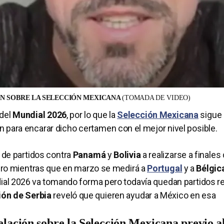
N SOBRE LA SELECCIÓN MEXICANA
(TOMADA DE VIDEO)
del
Mundial 2026
, por lo que la
Selección Mexicana
sigue
n para encarar dicho certamen con el mejor nivel posible.
 de partidos contra
Panamá
y
Bolivia
a realizarse a finales
ero mientras que en marzo se medirá a
Portugal
y a
Bélgic
undial 2026 va tomando forma pero todavía quedan partidos r
ión de Serbia
reveló que quieren ayudar a México en esa
lación sobre la Selección Mexicana previo a