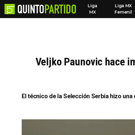
Liga
Liga MX
MX
Femenil
Veljko Paunovic hace i
El técnico de la Selección Serbia hizo una