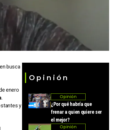
 en busca
Opinión
 de enero
Opinión
a
.
¿Por qué habría que
estantes y
frenar a quien quiere ser
el mejor?
Opinión
l