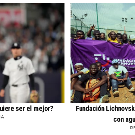
uiere ser el mejor?
Fundación Lichnovsky
NA
con agu
R