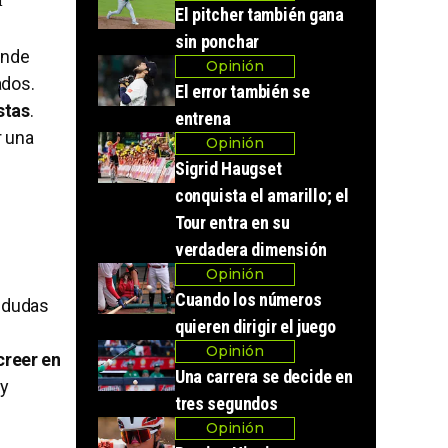
El pitcher también gana
sin ponchar
onde
Opinión
ados.
El error también se
stas
.
entrena
r una
Opinión
Sigrid Haugset
conquista el amarillo; el
.
Tour entra en su
verdadera dimensión
Opinión
Cuando los números
o dudas
quieren dirigir el juego
Opinión
creer en
Una carrera se decide en
 y
tres segundos
Opinión