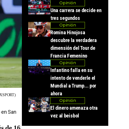
Opinión
Una carrera se decide en
tres segundos
Opinión
Romina Hinojosa
descubre la verdadera
dimensión del Tour de
Francia Femenino
Opinión
Infantino falla en su
intento de venderle el
Mundial a Trump... por
ahora
XSPORT)
Opinión
El dinero amenaza otra
e
en San
vez al beisbol
s de 16