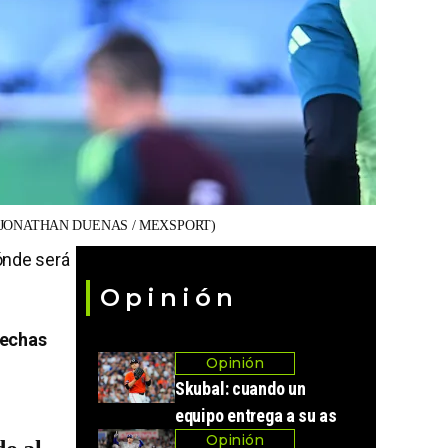
(JONATHAN DUENAS / MEXSPORT)
ónde será
Opinión
fechas
Opinión
Skubal: cuando un
equipo entrega a su as
Opinión