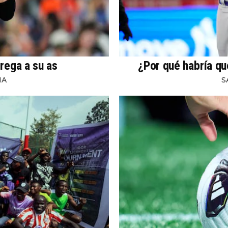
rega a su as
¿Por qué habría qu
NA
S