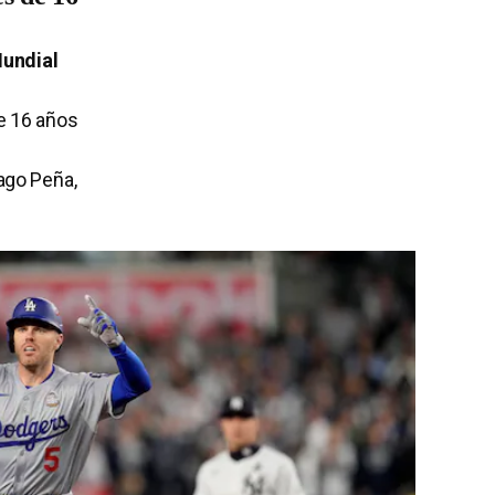
undial
de 16 años
iago Peña,