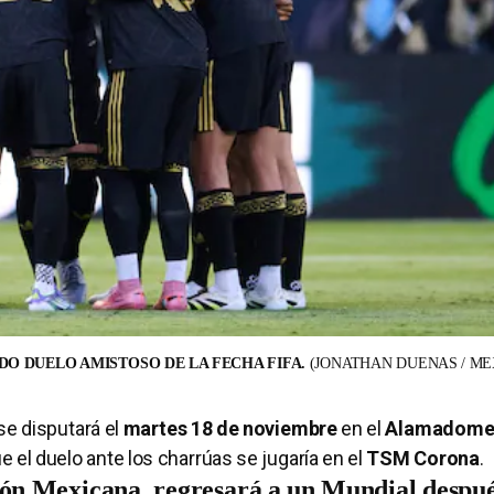
DO DUELO AMISTOSO DE LA FECHA FIFA.
(JONATHAN DUENAS / ME
e disputará el
martes 18 de noviembre
en el
Alamadom
 el duelo ante los charrúas se jugaría en el
TSM Corona
.
ión Mexicana, regresará a un Mundial despué