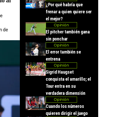
do al
¿Por qué habría que
frenar a quien quiere ser
ue
el mejor?
Opinión
n de
El pitcher también gana
sin ponchar
Opinión
El error también se
entrena
Opinión
Sigrid Haugset
conquista el amarillo; el
Tour entra en su
verdadera dimensión
Opinión
Cuando los números
quieren dirigir el juego