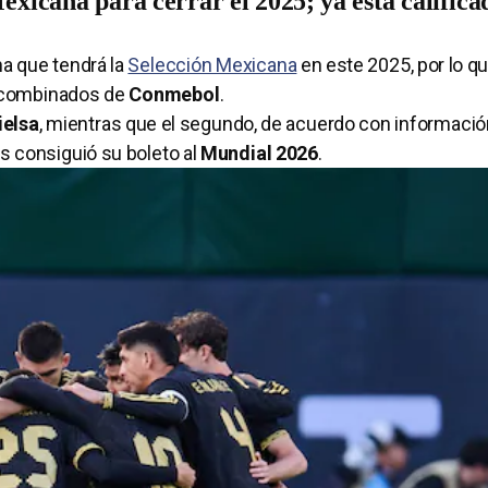
exicana para cerrar el 2025; ya está califica
na que tendrá la
Selección Mexicana
en este 2025, por lo q
s combinados de
Conmebol
.
ielsa
, mientras que el segundo, de acuerdo con informació
s consiguió su boleto al
Mundial 2026
.