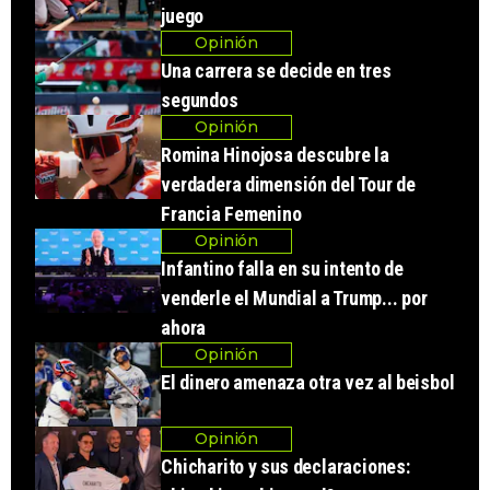
juego
Opinión
Una carrera se decide en tres
segundos
Opinión
Romina Hinojosa descubre la
verdadera dimensión del Tour de
Francia Femenino
Opinión
Infantino falla en su intento de
venderle el Mundial a Trump... por
ahora
Opinión
El dinero amenaza otra vez al beisbol
Opinión
Chicharito y sus declaraciones: