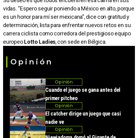
Su deseo es que todos encuentren esa calma en sus
vidas. “Espero seguir poniendo a México en alto, porque
es un honor para mí ser mexicana”, dice con gratitud y
determinación, lista para enfrentar nuevos retos en su
carrera ciclista como corredora del prestigioso equipo
europeo
Lotto Ladies
, con sede en Bélgica.
Opinión
Opinión
Cuando el juego se gana antes del
primer pitcheo
Opinión
El catcher dirige un juego que casi
nadie ve
Opinión
Niewiadoma domó al Gigante de