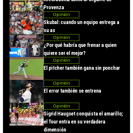
Provenza
Opinión
Skubal: cuando un equipo entrega a
su as
Opinión
¿Por qué habría que frenar a quien
quiere ser el mejor?
Opinión
El pitcher también gana sin ponchar
Opinión
El error también se entrena
Opinión
Sigrid Haugset conquista el amarillo;
el Tour entra en su verdadera
dimensión