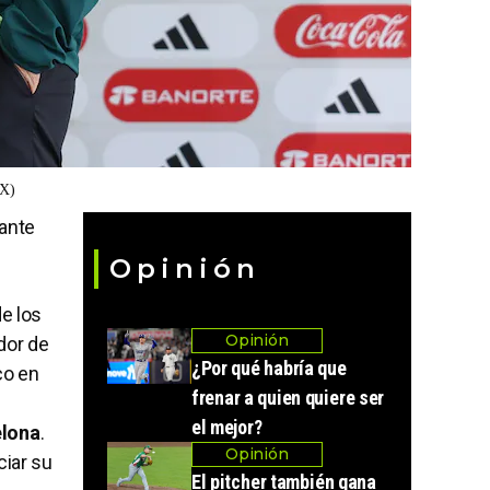
X)
ante
Opinión
e los
Opinión
dor de
¿Por qué habría que
co en
frenar a quien quiere ser
el mejor?
elona
.
Opinión
ciar su
El pitcher también gana