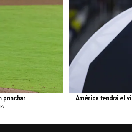
in ponchar
América tendrá el v
NA