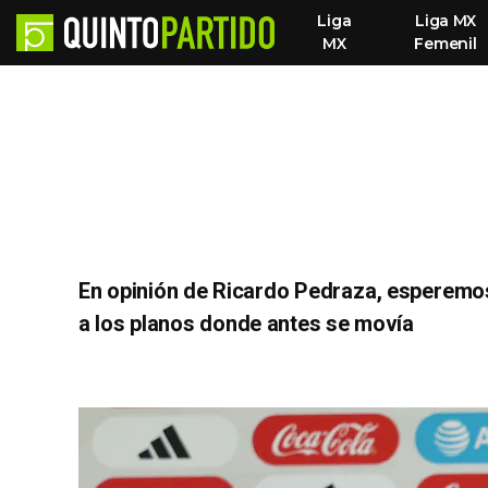
Liga
Liga MX
MX
Femenil
En opinión de Ricardo Pedraza, esperemos 
a los planos donde antes se movía