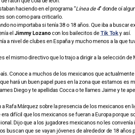
 de ratón que cola de león.
staban haciendo en el programa “
Línea de 4
″ donde oí algu
es son como para criticarlo.
gando no importaba si tenía 38 o 18 años. Que iba a buscar e
enía el
Jimmy Lozano
con los bailecitos de
Tik Tok
y así.
 tenía a nivel de clubes en España y mucho menos a la que t
s el mismo directivo que lo trajo a dirigir a la selección de
u país. Conoce a muchos de los mexicanos que actualmente
lo que hará un buen papel pues en la zona que estamos es 
ames Diego y te apellidas Cocca o te llames Jaime y te ape
 a Rafa Márquez sobre la presencia de los mexicanos en li
 era difícil que los mexicanos se fueran a Europa porque 
nal. Dijo que a los jugadores mexicanos no les convenía i
los buscan que se vayan jóvenes de alrededor de 18 años 