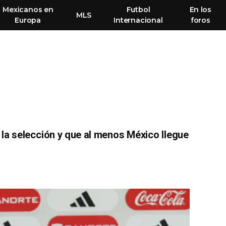
Mexicanos en
Futbol
En los
MLS
Europa
Internacional
foros
o
 la selección y que al menos México llegue