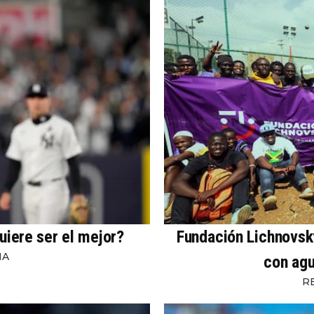
uiere ser el mejor?
Fundación Lichnovsky
NA
con agu
R