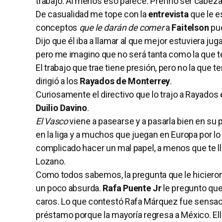
trabajo. Al menos eso parece. Prefirió ser cabeza
De casualidad me tope con la
entrevista
que le e
conceptos
que le darán de comer
a
Faitelson
pu
Dijo que él iba a llamar al que mejor estuviera ju
pero me imagino que no será tanta como la que t
El trabajo que trae tiene presión, pero no la que
dirigió a los
Rayados de Monterrey
.
Curiosamente el directivo que lo trajo a Rayados e
Duilio Davino
.
El Vasco
viene a pasearse y a pasarla bien en s
en la liga y a muchos que juegan en Europa por 
complicado hacer un mal papel, a menos que te ll
Lozano.
Como todos sabemos, la pregunta que le hicieron
un poco absurda.
Rafa Puente Jr
le pregunto que
caros. Lo que contestó Rafa Márquez fue sensacio
préstamo porque la mayoría regresa a México. El