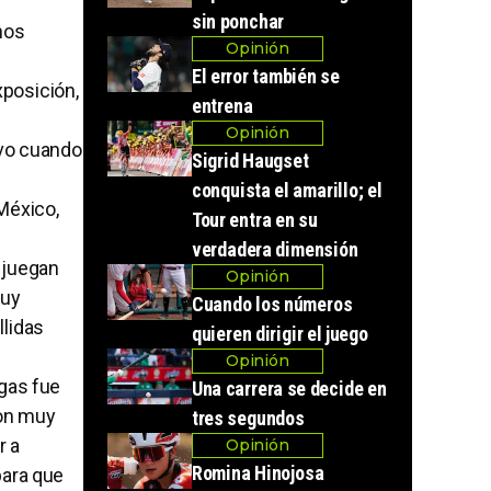
sin ponchar
nos
Opinión
El error también se
xposición,
entrena
Opinión
uvo cuando
Sigrid Haugset
conquista el amarillo; el
 México,
Tour entra en su
verdadera dimensión
 juegan
Opinión
muy
Cuando los números
llidas
quieren dirigir el juego
Opinión
gas fue
Una carrera se decide en
son muy
tres segundos
r a
Opinión
Romina Hinojosa
para que