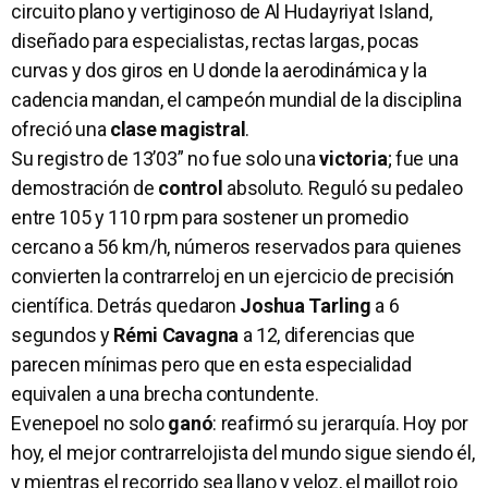
circuito plano y vertiginoso de Al Hudayriyat Island,
diseñado para especialistas, rectas largas, pocas
curvas y dos giros en U donde la aerodinámica y la
cadencia mandan, el campeón mundial de la disciplina
ofreció una
clase magistral
.
Su registro de 13’03” no fue solo una
victoria
; fue una
demostración de
control
absoluto. Reguló su pedaleo
entre 105 y 110 rpm para sostener un promedio
cercano a 56 km/h, números reservados para quienes
convierten la contrarreloj en un ejercicio de precisión
científica. Detrás quedaron
Joshua Tarling
a 6
segundos y
Rémi Cavagna
a 12, diferencias que
parecen mínimas pero que en esta especialidad
equivalen a una brecha contundente.
Evenepoel no solo
ganó
: reafirmó su jerarquía. Hoy por
hoy, el mejor contrarrelojista del mundo sigue siendo él,
y mientras el recorrido sea llano y veloz, el maillot rojo