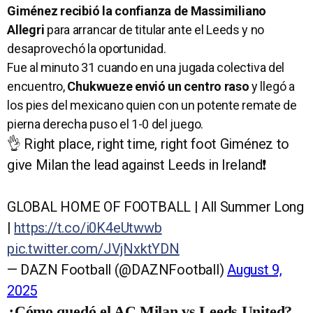
Giménez recibió la confianza de Massimiliano
Allegri
para arrancar de titular ante el Leeds y no
desaprovechó la oportunidad.
Fue al minuto 31 cuando en una jugada colectiva del
encuentro,
Chukwueze envió un centro raso
y llegó a
los pies del mexicano quien con un potente remate de
pierna derecha puso el 1-0 del juego.
👌 Right place, right time, right foot Giménez to
give Milan the lead against Leeds in Ireland❗
GLOBAL HOME OF FOOTBALL | All Summer Long
|
https://t.co/i0K4eUtwwb
pic.twitter.com/JVjNxktYDN
— DAZN Football (@DAZNFootball)
August 9,
2025
¿Cómo quedó el AC Milan vs Leeds United?