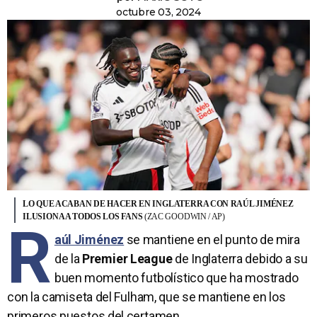
octubre 03, 2024
LO QUE ACABAN DE HACER EN INGLATERRA CON RAÚL JIMÉNEZ
ILUSIONA A TODOS LOS FANS
(ZAC GOODWIN / AP)
R
aúl Jiménez
se mantiene en el punto de mira
de la
Premier League
de Inglaterra debido a su
buen momento futbolístico que ha mostrado
con la camiseta del Fulham, que se mantiene en los
primeros puestos del certamen.